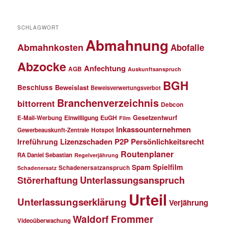
SCHLAGWORT
Abmahnung
Abmahnkosten
Abofalle
Abzocke
Anfechtung
AGB
Auskunftsanspruch
BGH
Beschluss
Beweislast
Beweisverwertungsverbot
Branchenverzeichnis
bittorrent
Debcon
Einwilligung
EuGH
Gesetzentwurf
E-Mail-Werbung
Film
Inkassounternehmen
Gewerbeauskunft-Zentrale
Hotspot
Lizenzschaden
P2P
Persönlichkeitsrecht
Irreführung
Routenplaner
RA Daniel Sebastian
Regelverjährung
Spielfilm
Spam
Schadenersatzanspruch
Schadenersatz
Störerhaftung
Unterlassungsanspruch
Urteil
Unterlassungserklärung
Verjährung
Waldorf Frommer
Videoüberwachung