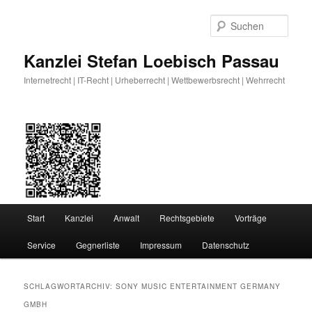
Zum
Zum
primären
sekundären
Such
Inhalt
Inhalt
springen
springen
Kanzlei Stefan Loebisch Passau
Internetrecht | IT-Recht | Urheberrecht | Wettbewerbsrecht | Wehrrecht
Hauptmenü
Start
Kanzlei
Anwalt
Rechtsgebiete
Vorträge
Service
Gegnerliste
Impressum
Datenschutz
SCHLAGWORTARCHIV:
SONY MUSIC ENTERTAINMENT GERMANY
GMBH