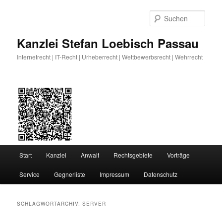
Zum
Zum
primären
sekundären
Such
Inhalt
Inhalt
springen
springen
Kanzlei Stefan Loebisch Passau
Internetrecht | IT-Recht | Urheberrecht | Wettbewerbsrecht | Wehrrecht
Hauptmenü
Start
Kanzlei
Anwalt
Rechtsgebiete
Vorträge
Service
Gegnerliste
Impressum
Datenschutz
SCHLAGWORTARCHIV:
SERVER