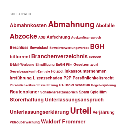
SCHLAGWORT
Abmahnung
Abmahnkosten
Abofalle
Abzocke
Anfechtung
AGB
Auskunftsanspruch
BGH
Beschluss
Beweislast
Beweisverwertungsverbot
Branchenverzeichnis
bittorrent
Debcon
Gesetzentwurf
E-Mail-Werbung
Einwilligung
EuGH
Film
Inkassounternehmen
Hotspot
Gewerbeauskunft-Zentrale
P2P
Persönlichkeitsrecht
Irreführung
Lizenzschaden
RA Daniel Sebastian
Persönlichkeitsrechtsverletzung
Regelverjährung
Routenplaner
Spielfilm
Spam
Schadenersatzanspruch
Störerhaftung
Unterlassungsanspruch
Urteil
Unterlassungserklärung
Verjährung
Waldorf Frommer
Videoüberwachung