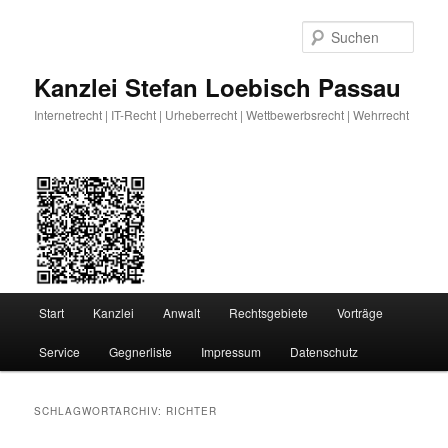
Zum
Zum
primären
sekundären
Such
Inhalt
Inhalt
springen
springen
Kanzlei Stefan Loebisch Passau
Internetrecht | IT-Recht | Urheberrecht | Wettbewerbsrecht | Wehrrecht
Hauptmenü
Start
Kanzlei
Anwalt
Rechtsgebiete
Vorträge
Service
Gegnerliste
Impressum
Datenschutz
SCHLAGWORTARCHIV:
RICHTER