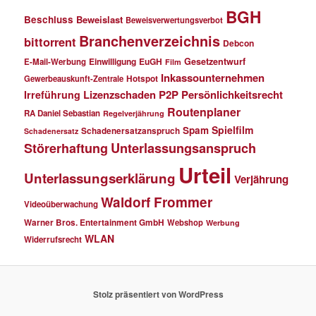
BGH
Beschluss
Beweislast
Beweisverwertungsverbot
Branchenverzeichnis
bittorrent
Debcon
Einwilligung
EuGH
Gesetzentwurf
E-Mail-Werbung
Film
Inkassounternehmen
Gewerbeauskunft-Zentrale
Hotspot
Lizenzschaden
P2P
Persönlichkeitsrecht
Irreführung
Routenplaner
RA Daniel Sebastian
Regelverjährung
Spielfilm
Spam
Schadenersatzanspruch
Schadenersatz
Störerhaftung
Unterlassungsanspruch
Urteil
Unterlassungserklärung
Verjährung
Waldorf Frommer
Videoüberwachung
Warner Bros. Entertainment GmbH
Webshop
Werbung
WLAN
Widerrufsrecht
Stolz präsentiert von WordPress