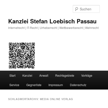
Zum
Zum
primären
sekundären
Such
Inhalt
Inhalt
springen
springen
Kanzlei Stefan Loebisch Passau
Internetrecht | IT-Recht | Urheberrecht | Wettbewerbsrecht | Wehrrecht
Hauptmenü
Start
Kanzlei
Anwalt
Rechtsgebiete
Vorträge
Service
Gegnerliste
Impressum
Datenschutz
SCHLAGWORTARCHIV:
MEDIA ONLINE VERLAG