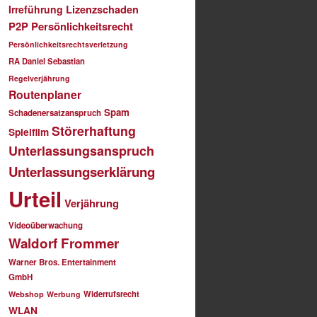
Irreführung
Lizenzschaden
P2P
Persönlichkeitsrecht
Persönlichkeitsrechtsverletzung
RA Daniel Sebastian
Regelverjährung
Routenplaner
Spam
Schadenersatzanspruch
Störerhaftung
Spielfilm
Unterlassungsanspruch
Unterlassungserklärung
Urteil
Verjährung
Videoüberwachung
Waldorf Frommer
Warner Bros. Entertainment
GmbH
Widerrufsrecht
Webshop
Werbung
WLAN