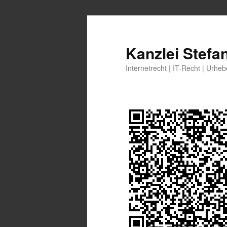
Zum
Zum
primären
sekundären
Inhalt
Inhalt
Kanzlei Stefa
springen
springen
Internetrecht | IT-Recht | Urhe