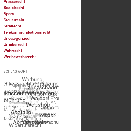
Presserecht
Sozialrecht
Spam
Steuerrecht
Strafrecht
Telekommunikationsrecht
Uncategorized
Urheberrecht
Wehrrecht
Wettbewerbsrecht
SCHLAGWORT