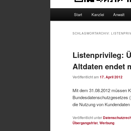
Hauptmenü
Start
Kanzlei
Anwalt
SCHLAGWORTARCHIV:
LISTENPRI
Listenprivileg: 
Altdaten endet 
Veröffentlicht am
17. April 2012
Mit dem 31.08.2012 müssen Ku
Bundesdatenschutzgesetzes (
die Nutzung von Kundendate
Veröffentlicht unter
Datenschutzrech
Übergangsfrist
,
Werbung