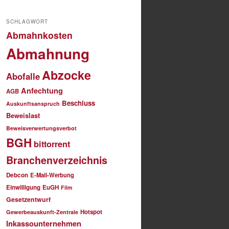
SCHLAGWORT
Abmahnkosten
Abmahnung
Abzocke
Abofalle
Anfechtung
AGB
Beschluss
Auskunftsanspruch
Beweislast
Beweisverwertungsverbot
BGH
bittorrent
Branchenverzeichnis
Debcon
E-Mail-Werbung
Einwilligung
EuGH
Film
Gesetzentwurf
Hotspot
Gewerbeauskunft-Zentrale
Inkassounternehmen