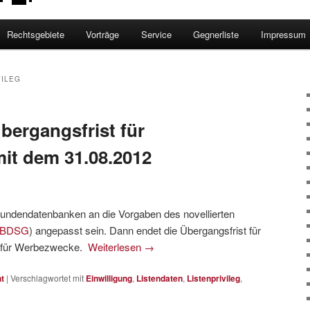
Rechtsgebiete
Vorträge
Service
Gegnerliste
Impressum
VILEG
Übergangsfrist für
mit dem 31.08.2012
ndendatenbanken an die Vorgaben des novellierten
BDSG
) angepasst sein. Dann endet die Übergangsfrist für
n für Werbezwecke.
Weiterlesen
→
t
|
Verschlagwortet mit
Einwilligung
,
Listendaten
,
Listenprivileg
,