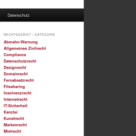
Datenschutz
RECHTSGEBIET / KATEGORIE
Abmahn-Warnung
Allgemeines Zivilrecht
Compliance
Datenschutzrecht
Designrecht
Domainrecht
Fernabsatzrecht
Filesharing
Insolvenzrecht
Internetrecht
IT-Sicherheit
Kanzlei
Kunstrecht
Markenrecht
Mietrecht