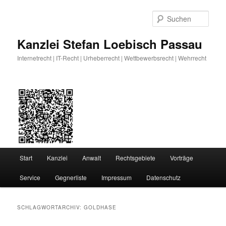
Zum
Zum
primären
sekundären
Such
Inhalt
Inhalt
springen
springen
Kanzlei Stefan Loebisch Passau
Internetrecht | IT-Recht | Urheberrecht | Wettbewerbsrecht | Wehrrecht
Hauptmenü
Start
Kanzlei
Anwalt
Rechtsgebiete
Vorträge
Service
Gegnerliste
Impressum
Datenschutz
SCHLAGWORTARCHIV:
GOLDHASE