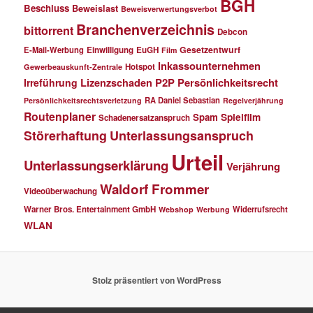
BGH
Beschluss
Beweislast
Beweisverwertungsverbot
Branchenverzeichnis
bittorrent
Debcon
Gesetzentwurf
E-Mail-Werbung
Einwilligung
EuGH
Film
Inkassounternehmen
Hotspot
Gewerbeauskunft-Zentrale
P2P
Persönlichkeitsrecht
Irreführung
Lizenzschaden
RA Daniel Sebastian
Persönlichkeitsrechtsverletzung
Regelverjährung
Routenplaner
Spielfilm
Spam
Schadenersatzanspruch
Störerhaftung
Unterlassungsanspruch
Urteil
Unterlassungserklärung
Verjährung
Waldorf Frommer
Videoüberwachung
Warner Bros. Entertainment GmbH
Widerrufsrecht
Webshop
Werbung
WLAN
Stolz präsentiert von WordPress