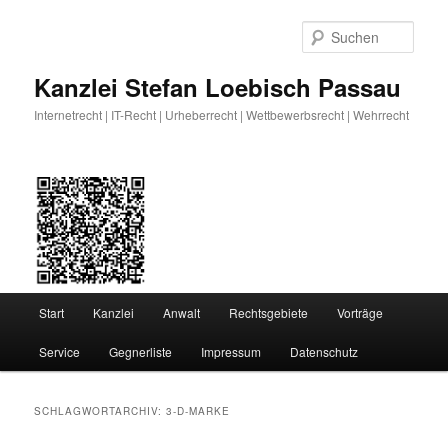
Zum
Zum
primären
sekundären
Such
Inhalt
Inhalt
springen
springen
Kanzlei Stefan Loebisch Passau
Internetrecht | IT-Recht | Urheberrecht | Wettbewerbsrecht | Wehrrecht
Hauptmenü
Start
Kanzlei
Anwalt
Rechtsgebiete
Vorträge
Service
Gegnerliste
Impressum
Datenschutz
SCHLAGWORTARCHIV:
3-D-MARKE