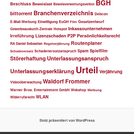
BGH
Beschluss
Beweislast
Beweisverwertungsverbot
Branchenverzeichnis
bittorrent
Debcon
Einwilligung
EuGH
Gesetzentwurf
E-Mail-Werbung
Film
Inkassounternehmen
Gewerbeauskunft-Zentrale
Hotspot
Lizenzschaden
P2P
Persönlichkeitsrecht
Irreführung
Routenplaner
RA Daniel Sebastian
Regelverjährung
Spielfilm
Spam
Schadenersatzanspruch
Schadenersatz
Störerhaftung
Unterlassungsanspruch
Urteil
Unterlassungserklärung
Verjährung
Waldorf Frommer
Videoüberwachung
Warner Bros. Entertainment GmbH
Webshop
Werbung
WLAN
Widerrufsrecht
Stolz präsentiert von WordPress