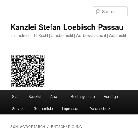
Zum
Zum
primären
sekundären
Such
Inhalt
Inhalt
springen
springen
Kanzlei Stefan Loebisch Passau
Internetrecht | IT-Recht | Urheberrecht | Wettbewerbsrecht | Wehrrecht
Hauptmenü
Start
Kanzlei
Anwalt
Rechtsgebiete
Vorträge
Service
Gegnerliste
Impressum
Datenschutz
SCHLAGWORTARCHIV:
ENTSCHÄDIGUNG