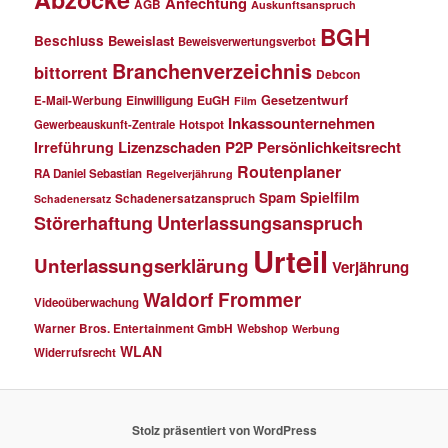
Anfechtung
AGB
Auskunftsanspruch
BGH
Beschluss
Beweislast
Beweisverwertungsverbot
Branchenverzeichnis
bittorrent
Debcon
Einwilligung
EuGH
Gesetzentwurf
E-Mail-Werbung
Film
Inkassounternehmen
Gewerbeauskunft-Zentrale
Hotspot
Lizenzschaden
P2P
Persönlichkeitsrecht
Irreführung
Routenplaner
RA Daniel Sebastian
Regelverjährung
Spielfilm
Spam
Schadenersatzanspruch
Schadenersatz
Störerhaftung
Unterlassungsanspruch
Urteil
Unterlassungserklärung
Verjährung
Waldorf Frommer
Videoüberwachung
Warner Bros. Entertainment GmbH
Webshop
Werbung
WLAN
Widerrufsrecht
Stolz präsentiert von WordPress