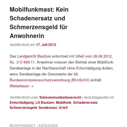
Mobilfunkmast: Kein
Schadenersatz und
Schmerzensgeld für
Anwohnerin
Veröffentlicht am
17. Juli 2012
Das
Landgericht Bautzen
entschied mit
Urteil vom 26.06.2012,
Az. 3 O 693/11
: Anwohner müssen den Betrieb einer Mobilfunk-
Sendeanlage in der Nachbarschaft ohne Entschädigung dulden,
wenn Sendeanlage die Grenzwerte der
26.
Bundesimmissionsschutzverordnung (BImSchV)
einhält.
Weiterlesen
→
Veröffentlicht unter
Telekommunikationsrecht
|
Verschlagwortet mit
Entschädigung
,
LG Bautzen
,
Mobilfunk
,
Schadenersatz
,
Schmerzensgeld
,
Sendemast
,
Urteil
RECHTSGEBIET / KATEGORIE