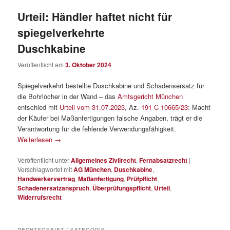
Urteil: Händler haftet nicht für
spiegelverkehrte
Duschkabine
Veröffentlicht am
3. Oktober 2024
Spiegelverkehrt bestellte Duschkabine und Schadensersatz für
die Bohrlöcher in der Wand – das
Amtsgericht München
entschied mit
Urteil vom 31.07.2023
, Az.
191 C 10665/23
: Macht
der Käufer bei Maßanfertigungen falsche Angaben, trägt er die
Verantwortung für die fehlende Verwendungsfähigkeit.
Weiterlesen
→
Veröffentlicht unter
Allgemeines Zivilrecht
,
Fernabsatzrecht
|
Verschlagwortet mit
AG München
,
Duschkabine
,
Handwerkervertrag
,
Maßanfertigung
,
Prüfpflicht
,
Schadenersatzanspruch
,
Überprüfungspflicht
,
Urteil
,
Widerrufsrecht