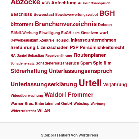
Abzocke
Anfechtung
AGB
Auskunftsanspruch
BGH
Beschluss
Beweislast
Beweisverwertungsverbot
Branchenverzeichnis
bittorrent
Debcon
Einwilligung
EuGH
Gesetzentwurf
E-Mail-Werbung
Film
Inkassounternehmen
Gewerbeauskunft-Zentrale
Hotspot
Lizenzschaden
P2P
Persönlichkeitsrecht
Irreführung
Routenplaner
RA Daniel Sebastian
Regelverjährung
Spielfilm
Spam
Schadenersatzanspruch
Schadenersatz
Störerhaftung
Unterlassungsanspruch
Urteil
Unterlassungserklärung
Verjährung
Waldorf Frommer
Videoüberwachung
Warner Bros. Entertainment GmbH
Webshop
Werbung
WLAN
Widerrufsrecht
Stolz präsentiert von WordPress