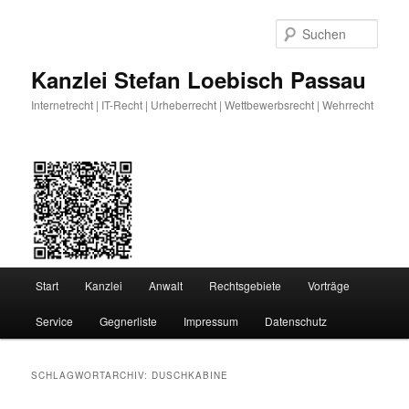
Zum
Zum
primären
sekundären
Such
Inhalt
Inhalt
springen
springen
Kanzlei Stefan Loebisch Passau
Internetrecht | IT-Recht | Urheberrecht | Wettbewerbsrecht | Wehrrecht
Hauptmenü
Start
Kanzlei
Anwalt
Rechtsgebiete
Vorträge
Service
Gegnerliste
Impressum
Datenschutz
SCHLAGWORTARCHIV:
DUSCHKABINE