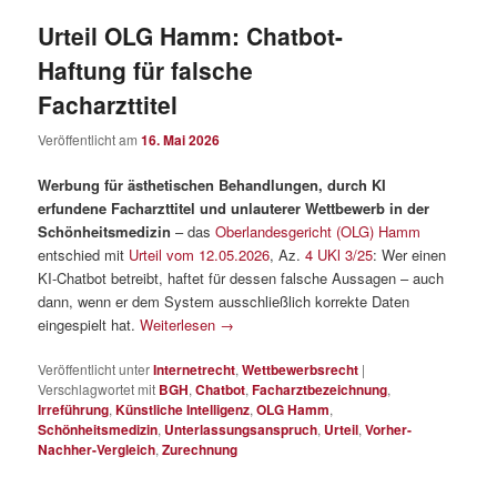
Urteil OLG Hamm: Chatbot-
Haftung für falsche
Facharzttitel
Veröffentlicht am
16. Mai 2026
Werbung für ästhetischen Behandlungen, durch KI
erfundene Facharzttitel und unlauterer Wettbewerb in der
Schönheitsmedizin
– das
Oberlandesgericht (OLG) Hamm
entschied mit
Urteil vom 12.05.2026
, Az.
4 UKl 3/25
: Wer einen
KI-Chatbot betreibt, haftet für dessen falsche Aussagen – auch
dann, wenn er dem System ausschließlich korrekte Daten
eingespielt hat.
Weiterlesen
→
Veröffentlicht unter
Internetrecht
,
Wettbewerbsrecht
|
Verschlagwortet mit
BGH
,
Chatbot
,
Facharztbezeichnung
,
Irreführung
,
Künstliche Intelligenz
,
OLG Hamm
,
Schönheitsmedizin
,
Unterlassungsanspruch
,
Urteil
,
Vorher-
Nachher-Vergleich
,
Zurechnung