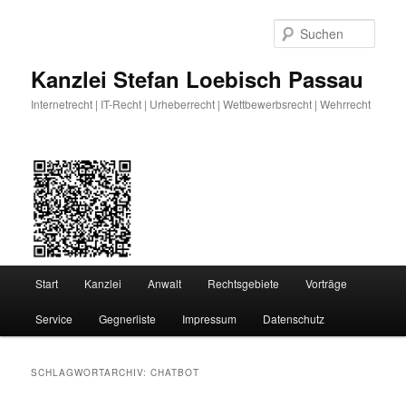
Zum
Zum
primären
sekundären
Such
Inhalt
Inhalt
springen
springen
Kanzlei Stefan Loebisch Passau
Internetrecht | IT-Recht | Urheberrecht | Wettbewerbsrecht | Wehrrecht
Hauptmenü
Start
Kanzlei
Anwalt
Rechtsgebiete
Vorträge
Service
Gegnerliste
Impressum
Datenschutz
SCHLAGWORTARCHIV:
CHATBOT