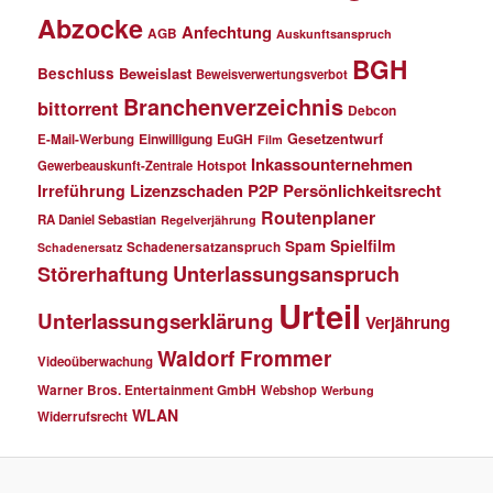
Abzocke
Anfechtung
AGB
Auskunftsanspruch
BGH
Beschluss
Beweislast
Beweisverwertungsverbot
Branchenverzeichnis
bittorrent
Debcon
Einwilligung
EuGH
Gesetzentwurf
E-Mail-Werbung
Film
Inkassounternehmen
Gewerbeauskunft-Zentrale
Hotspot
Lizenzschaden
P2P
Persönlichkeitsrecht
Irreführung
Routenplaner
RA Daniel Sebastian
Regelverjährung
Spielfilm
Spam
Schadenersatzanspruch
Schadenersatz
Störerhaftung
Unterlassungsanspruch
Urteil
Unterlassungserklärung
Verjährung
Waldorf Frommer
Videoüberwachung
Warner Bros. Entertainment GmbH
Webshop
Werbung
WLAN
Widerrufsrecht