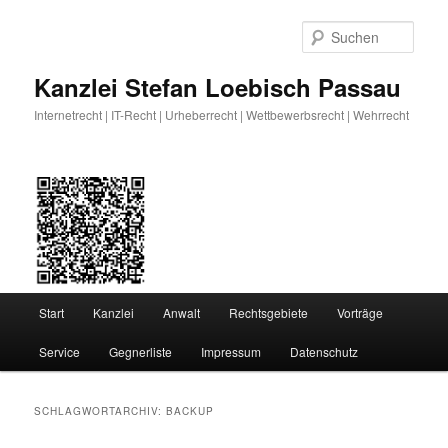
Zum
Zum
primären
sekundären
Such
Inhalt
Inhalt
springen
springen
Kanzlei Stefan Loebisch Passau
Internetrecht | IT-Recht | Urheberrecht | Wettbewerbsrecht | Wehrrecht
Hauptmenü
Start
Kanzlei
Anwalt
Rechtsgebiete
Vorträge
Service
Gegnerliste
Impressum
Datenschutz
SCHLAGWORTARCHIV:
BACKUP