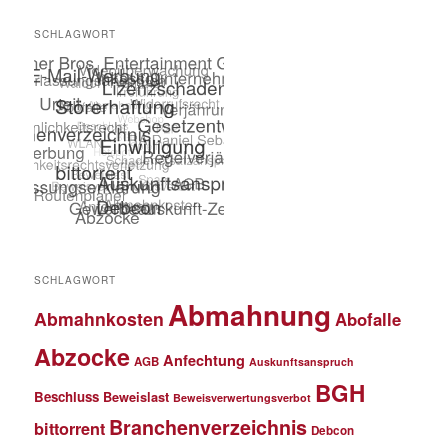
SCHLAGWORT
SCHLAGWORT
Abmahnung
Abmahnkosten
Abofalle
Abzocke
Anfechtung
AGB
Auskunftsanspruch
BGH
Beschluss
Beweislast
Beweisverwertungsverbot
Branchenverzeichnis
bittorrent
Debcon