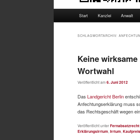
Hauptmenü
Start
Kanzlei
Anwalt
SCHLAGWORTARCHIV:
ANFECHTU
Keine wirksame 
Wortwahl
Veröffentlicht am
6. Juni 2012
Das
Landgericht Berlin
entschi
Anfechtungserklärung muss so 
das Rechtsgeschäft wegen eine
Veröffentlicht unter
Fernabsatzrecht
Erklärungsirrtum
,
Irrtum
,
Kaufprei