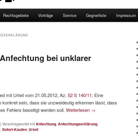
Rechtsgebiete
Vorträge
Service
Gegnerliste
Impressum
NGSERKLÄRUNG
Anfechtung bei unklarer
ed mit Urteil vom 21.05.2012, Az.
52 S 140/11
: Eine
konkret sein, dass sie unzweideutig erkennen lässt, dass
s Fehlers beseitigt werden soll.
Weiterlesen
→
|
Verschlagwortet mit
Anfechtung
,
Anfechtungserklärung
,
s
,
Sofort-Kaufen
,
Urteil