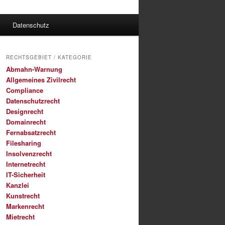
Datenschutz
RECHTSGEBIET / KATEGORIE
Abmahn-Warnung
Allgemeines Zivilrecht
Compliance
Datenschutzrecht
Designrecht
Domainrecht
Fernabsatzrecht
Filesharing
Insolvenzrecht
Internetrecht
IT-Sicherheit
Kanzlei
Kunstrecht
Markenrecht
Mietrecht