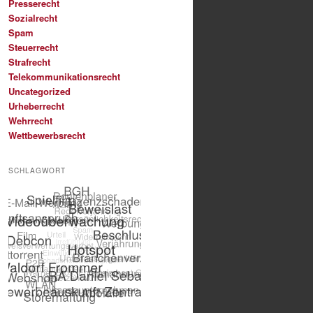
Presserecht
Sozialrecht
Spam
Steuerrecht
Strafrecht
Telekommunikationsrecht
Uncategorized
Urheberrecht
Wehrrecht
Wettbewerbsrecht
SCHLAGWORT