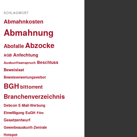
SCHLAGWORT
Abmahnkosten
Abmahnung
Abzocke
Abofalle
Anfechtung
AGB
Beschluss
Auskunftsanspruch
Beweislast
Beweisverwertungsverbot
BGH
bittorrent
Branchenverzeichnis
Debcon
E-Mail-Werbung
Einwilligung
EuGH
Film
Gesetzentwurf
Gewerbeauskunft-Zentrale
Hotspot