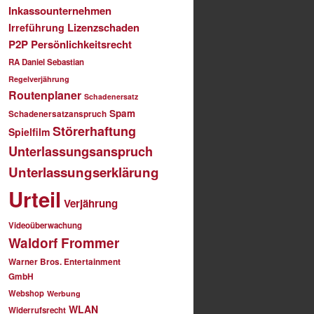
Inkassounternehmen
Lizenzschaden
Irreführung
P2P
Persönlichkeitsrecht
RA Daniel Sebastian
Regelverjährung
Routenplaner
Schadenersatz
Spam
Schadenersatzanspruch
Störerhaftung
Spielfilm
Unterlassungsanspruch
Unterlassungserklärung
Urteil
Verjährung
Videoüberwachung
Waldorf Frommer
Warner Bros. Entertainment
GmbH
Webshop
Werbung
WLAN
Widerrufsrecht