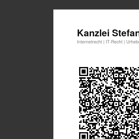
Zum
Zum
primären
sekundären
Inhalt
Inhalt
Kanzlei Stefa
springen
springen
Internetrecht | IT-Recht | Urhe