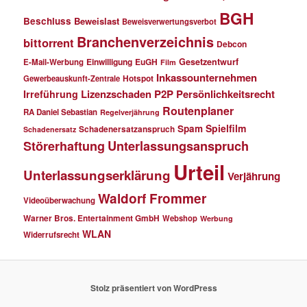
BGH
Beschluss
Beweislast
Beweisverwertungsverbot
Branchenverzeichnis
bittorrent
Debcon
Einwilligung
EuGH
Gesetzentwurf
E-Mail-Werbung
Film
Inkassounternehmen
Gewerbeauskunft-Zentrale
Hotspot
Lizenzschaden
P2P
Persönlichkeitsrecht
Irreführung
Routenplaner
RA Daniel Sebastian
Regelverjährung
Spielfilm
Spam
Schadenersatzanspruch
Schadenersatz
Störerhaftung
Unterlassungsanspruch
Urteil
Unterlassungserklärung
Verjährung
Waldorf Frommer
Videoüberwachung
Warner Bros. Entertainment GmbH
Webshop
Werbung
WLAN
Widerrufsrecht
Stolz präsentiert von WordPress