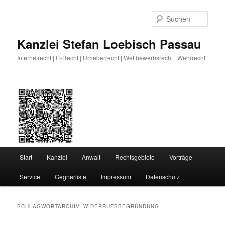
Zum
Zum
primären
sekundären
Such
Inhalt
Inhalt
springen
springen
Kanzlei Stefan Loebisch Passau
Internetrecht | IT-Recht | Urheberrecht | Wettbewerbsrecht | Wehrrecht
Hauptmenü
Start
Kanzlei
Anwalt
Rechtsgebiete
Vorträge
Service
Gegnerliste
Impressum
Datenschutz
SCHLAGWORTARCHIV:
WIDERRUFSBEGRÜNDUNG