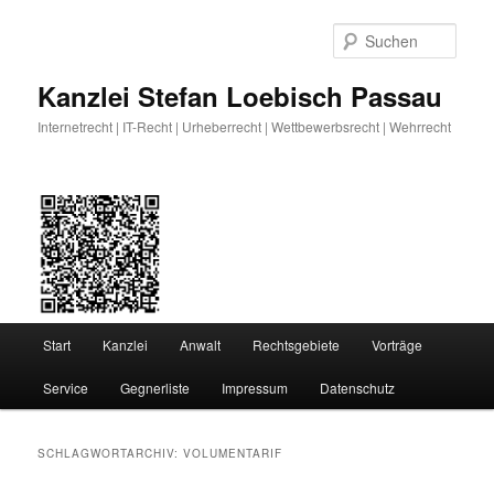
Zum
Zum
primären
sekundären
Such
Inhalt
Inhalt
springen
springen
Kanzlei Stefan Loebisch Passau
Internetrecht | IT-Recht | Urheberrecht | Wettbewerbsrecht | Wehrrecht
Hauptmenü
Start
Kanzlei
Anwalt
Rechtsgebiete
Vorträge
Service
Gegnerliste
Impressum
Datenschutz
SCHLAGWORTARCHIV:
VOLUMENTARIF