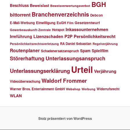
BGH
Beschluss
Beweislast
Beweisverwertungsverbot
Branchenverzeichnis
bittorrent
Debcon
Gesetzentwurf
E-Mail-Werbung
Einwilligung
EuGH
Film
Inkassounternehmen
Hotspot
Gewerbeauskunft-Zentrale
P2P
Persönlichkeitsrecht
Irreführung
Lizenzschaden
RA Daniel Sebastian
Persönlichkeitsrechtsverletzung
Regelverjährung
Routenplaner
Spielfilm
Spam
Schadenersatzanspruch
Störerhaftung
Unterlassungsanspruch
Urteil
Unterlassungserklärung
Verjährung
Waldorf Frommer
Videoüberwachung
Warner Bros. Entertainment GmbH
Widerrufsrecht
Webshop
Werbung
WLAN
Stolz präsentiert von WordPress