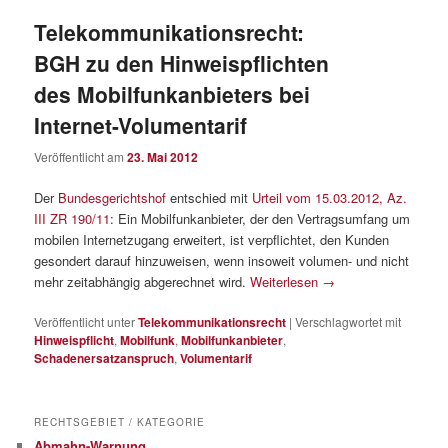
Telekommunikationsrecht:
BGH zu den Hinweispflichten
des Mobilfunkanbieters bei
Internet-Volumentarif
Veröffentlicht am
23. Mai 2012
Der
Bundesgerichtshof
entschied mit
Urteil vom 15.03.2012, Az.
III ZR 190/11
: Ein Mobilfunkanbieter, der den Vertragsumfang um
mobilen Internetzugang erweitert, ist verpflichtet, den Kunden
gesondert darauf hinzuweisen, wenn insoweit volumen- und nicht
mehr zeitabhängig abgerechnet wird.
Weiterlesen
→
Veröffentlicht unter
Telekommunikationsrecht
|
Verschlagwortet mit
Hinweispflicht
,
Mobilfunk
,
Mobilfunkanbieter
,
Schadenersatzanspruch
,
Volumentarif
RECHTSGEBIET / KATEGORIE
Abmahn-Warnung