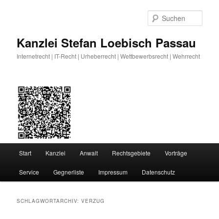
Zum
Zum
primären
sekundären
Such
Inhalt
Inhalt
springen
springen
Kanzlei Stefan Loebisch Passau
Internetrecht | IT-Recht | Urheberrecht | Wettbewerbsrecht | Wehrrecht
Hauptmenü
Start
Kanzlei
Anwalt
Rechtsgebiete
Vorträge
Service
Gegnerliste
Impressum
Datenschutz
SCHLAGWORTARCHIV:
VERZUG