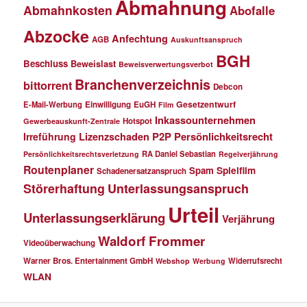
Abmahnung
Abmahnkosten
Abofalle
Abzocke
Anfechtung
AGB
Auskunftsanspruch
BGH
Beschluss
Beweislast
Beweisverwertungsverbot
Branchenverzeichnis
bittorrent
Debcon
Gesetzentwurf
E-Mail-Werbung
Einwilligung
EuGH
Film
Inkassounternehmen
Hotspot
Gewerbeauskunft-Zentrale
P2P
Persönlichkeitsrecht
Irreführung
Lizenzschaden
RA Daniel Sebastian
Persönlichkeitsrechtsverletzung
Regelverjährung
Routenplaner
Spielfilm
Spam
Schadenersatzanspruch
Störerhaftung
Unterlassungsanspruch
Urteil
Unterlassungserklärung
Verjährung
Waldorf Frommer
Videoüberwachung
Warner Bros. Entertainment GmbH
Widerrufsrecht
Webshop
Werbung
WLAN