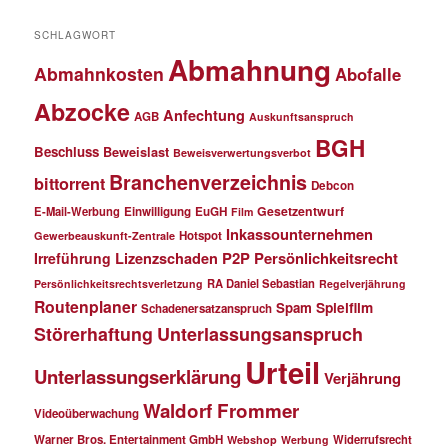
SCHLAGWORT
Abmahnung
Abmahnkosten
Abofalle
Abzocke
Anfechtung
AGB
Auskunftsanspruch
BGH
Beschluss
Beweislast
Beweisverwertungsverbot
Branchenverzeichnis
bittorrent
Debcon
Gesetzentwurf
E-Mail-Werbung
Einwilligung
EuGH
Film
Inkassounternehmen
Hotspot
Gewerbeauskunft-Zentrale
P2P
Persönlichkeitsrecht
Irreführung
Lizenzschaden
RA Daniel Sebastian
Persönlichkeitsrechtsverletzung
Regelverjährung
Routenplaner
Spielfilm
Spam
Schadenersatzanspruch
Störerhaftung
Unterlassungsanspruch
Urteil
Unterlassungserklärung
Verjährung
Waldorf Frommer
Videoüberwachung
Warner Bros. Entertainment GmbH
Widerrufsrecht
Webshop
Werbung