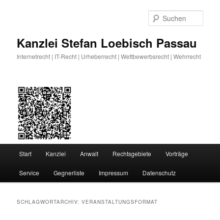
Zum
Zum
primären
sekundären
Such
Inhalt
Inhalt
springen
springen
Kanzlei Stefan Loebisch Passau
Internetrecht | IT-Recht | Urheberrecht | Wettbewerbsrecht | Wehrrecht
Hauptmenü
Start
Kanzlei
Anwalt
Rechtsgebiete
Vorträge
Service
Gegnerliste
Impressum
Datenschutz
SCHLAGWORTARCHIV:
VERANSTALTUNGSFORMAT