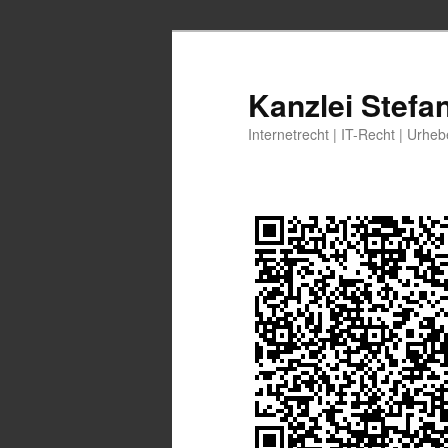
Zum
Zum
primären
sekundären
Inhalt
Inhalt
Kanzlei Stefa
springen
springen
Internetrecht | IT-Recht | Urhe