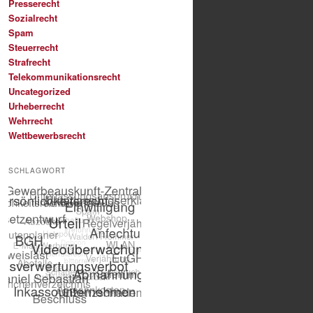
Presserecht
Sozialrecht
Spam
Steuerrecht
Strafrecht
Telekommunikationsrecht
Uncategorized
Urheberrecht
Wehrrecht
Wettbewerbsrecht
SCHLAGWORT