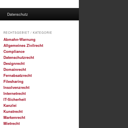
Datenschutz
RECHTSGEBIET / KATEGORIE
Abmahn-Warnung
Allgemeines Zivilrecht
Compliance
Datenschutzrecht
Designrecht
Domainrecht
Fernabsatzrecht
Filesharing
Insolvenzrecht
Internetrecht
IT-Sicherheit
Kanzlei
Kunstrecht
Markenrecht
Mietrecht