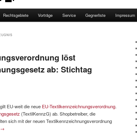
Rechtsgebiete
Vorträge
Service
Gegnerliste
Impressum
EUGNIS
ungsverordnung löst
nungsgesetz ab: Stichtag
gilt EU-weit die neue
EU-Textilkennzeichnungsverordnung
.
ungsgesetz
(TextilKennzG) ab. Shopbetreiber, die
llten sich mit der neuen Textilkennzeichnungsverordnung
→