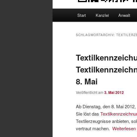
Hauptmenü
Start
Kanzlei
Anwalt
SCHLAGWORTARCHIV:
TEXTILERZ
Textilkennzeich
Textilkennzeich
8. Mai
Veröffentlicht am
3. Mai 2012
Ab Dienstag, den 8. Mai 2012, 
Sie löst das
Textilkennzeichn
Textilerzeugnisse anbieten, so
vertraut machen.
Weiterlesen