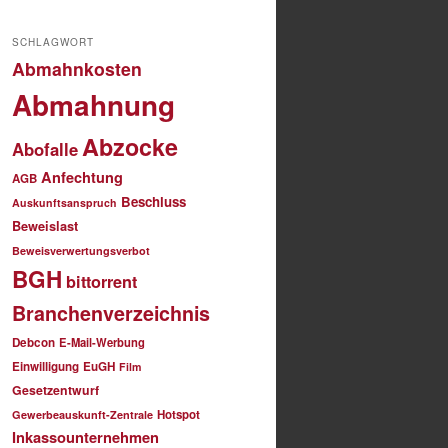
SCHLAGWORT
Abmahnkosten
Abmahnung
Abzocke
Abofalle
Anfechtung
AGB
Beschluss
Auskunftsanspruch
Beweislast
Beweisverwertungsverbot
BGH
bittorrent
Branchenverzeichnis
Debcon
E-Mail-Werbung
Einwilligung
EuGH
Film
Gesetzentwurf
Hotspot
Gewerbeauskunft-Zentrale
Inkassounternehmen