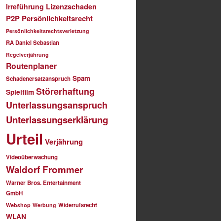
Irreführung
Lizenzschaden
P2P
Persönlichkeitsrecht
Persönlichkeitsrechtsverletzung
RA Daniel Sebastian
Regelverjährung
Routenplaner
Spam
Schadenersatzanspruch
Störerhaftung
Spielfilm
Unterlassungsanspruch
Unterlassungserklärung
Urteil
Verjährung
Videoüberwachung
Waldorf Frommer
Warner Bros. Entertainment
GmbH
Widerrufsrecht
Webshop
Werbung
WLAN