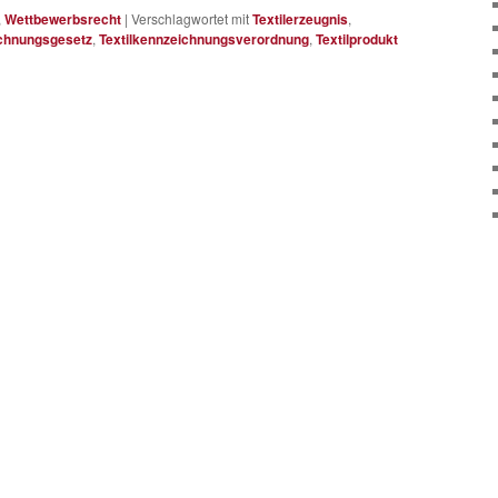
,
Wettbewerbsrecht
|
Verschlagwortet mit
Textilerzeugnis
,
ichnungsgesetz
,
Textilkennzeichnungsverordnung
,
Textilprodukt