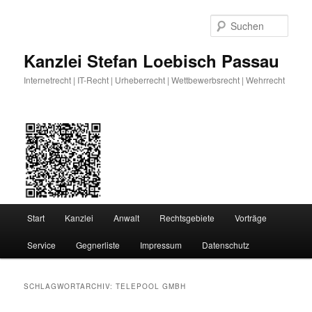
Zum
Zum
primären
sekundären
Such
Inhalt
Inhalt
springen
springen
Kanzlei Stefan Loebisch Passau
Internetrecht | IT-Recht | Urheberrecht | Wettbewerbsrecht | Wehrrecht
Hauptmenü
Start
Kanzlei
Anwalt
Rechtsgebiete
Vorträge
Service
Gegnerliste
Impressum
Datenschutz
SCHLAGWORTARCHIV:
TELEPOOL GMBH