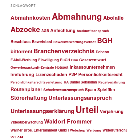
SCHLAGWORT
Abmahnung
Abmahnkosten
Abofalle
Abzocke
Anfechtung
AGB
Auskunftsanspruch
BGH
Beschluss
Beweislast
Beweisverwertungsverbot
Branchenverzeichnis
bittorrent
Debcon
Gesetzentwurf
E-Mail-Werbung
Einwilligung
EuGH
Film
Inkassounternehmen
Hotspot
Gewerbeauskunft-Zentrale
P2P
Persönlichkeitsrecht
Irreführung
Lizenzschaden
RA Daniel Sebastian
Persönlichkeitsrechtsverletzung
Regelverjährung
Routenplaner
Spielfilm
Spam
Schadenersatzanspruch
Störerhaftung
Unterlassungsanspruch
Urteil
Unterlassungserklärung
Verjährung
Waldorf Frommer
Videoüberwachung
Warner Bros. Entertainment GmbH
Widerrufsrecht
Webshop
Werbung
WLAN