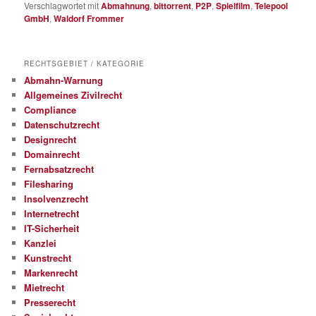
Verschlagwortet mit
Abmahnung
,
bittorrent
,
P2P
,
Spielfilm
,
Telepool
GmbH
,
Waldorf Frommer
RECHTSGEBIET / KATEGORIE
Abmahn-Warnung
Allgemeines Zivilrecht
Compliance
Datenschutzrecht
Designrecht
Domainrecht
Fernabsatzrecht
Filesharing
Insolvenzrecht
Internetrecht
IT-Sicherheit
Kanzlei
Kunstrecht
Markenrecht
Mietrecht
Presserecht