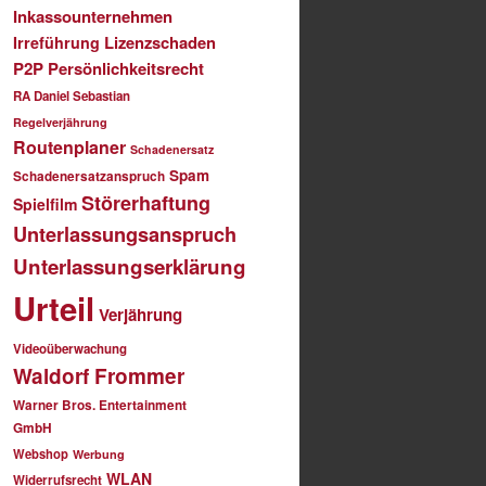
Inkassounternehmen
Lizenzschaden
Irreführung
P2P
Persönlichkeitsrecht
RA Daniel Sebastian
Regelverjährung
Routenplaner
Schadenersatz
Spam
Schadenersatzanspruch
Störerhaftung
Spielfilm
Unterlassungsanspruch
Unterlassungserklärung
Urteil
Verjährung
Videoüberwachung
Waldorf Frommer
Warner Bros. Entertainment
GmbH
Webshop
Werbung
WLAN
Widerrufsrecht