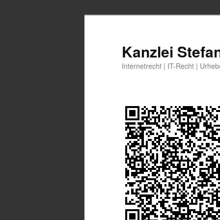
Zum
Zum
primären
sekundären
Inhalt
Inhalt
Kanzlei Stefa
springen
springen
Internetrecht | IT-Recht | Urhe