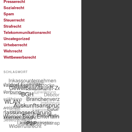
Presserecht
Sozialrecht
Spam
Steuerrecht
Strafrecht
Telekommunikationsrecht
Uncategorized
Urheberrecht
Wehrrecht
Wettbewerbsrecht
SCHLAGWORT