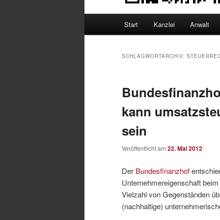
Hauptmenü
Start
Kanzlei
Anwalt
SCHLAGWORTARCHIV:
STEUERRE
Bundesfinanzhof
kann umsatzsteue
sein
Veröffentlicht am
22. Mai 2012
Der
Bundesfinanzhof
entschie
Unternehmereigenschaft beim 
Vielzahl von Gegenständen üb
(nachhaltige) unternehmerische