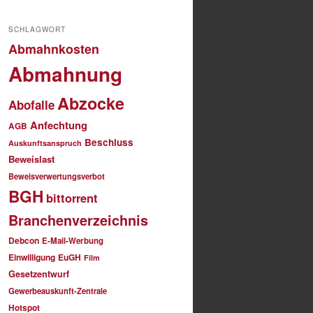
SCHLAGWORT
Abmahnkosten
Abmahnung
Abzocke
Abofalle
Anfechtung
AGB
Beschluss
Auskunftsanspruch
Beweislast
Beweisverwertungsverbot
BGH
bittorrent
Branchenverzeichnis
Debcon
E-Mail-Werbung
Einwilligung
EuGH
Film
Gesetzentwurf
Gewerbeauskunft-Zentrale
Hotspot