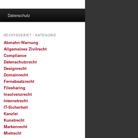
Datenschutz
RECHTSGEBIET / KATEGORIE
Abmahn-Warnung
Allgemeines Zivilrecht
Compliance
Datenschutzrecht
Designrecht
Domainrecht
Fernabsatzrecht
Filesharing
Insolvenzrecht
Internetrecht
IT-Sicherheit
Kanzlei
Kunstrecht
Markenrecht
Mietrecht