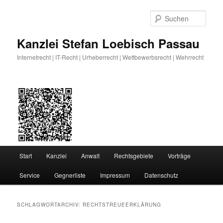
Zum
Zum
primären
sekundären
Such
Inhalt
Inhalt
springen
springen
Kanzlei Stefan Loebisch Passau
Internetrecht | IT-Recht | Urheberrecht | Wettbewerbsrecht | Wehrrecht
Hauptmenü
Start
Kanzlei
Anwalt
Rechtsgebiete
Vorträge
Service
Gegnerliste
Impressum
Datenschutz
SCHLAGWORTARCHIV:
RECHTSTREUEERKLÄRUNG