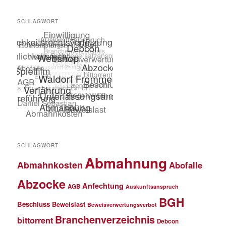
SCHLAGWORT
SCHLAGWORT
Abmahnung
Abmahnkosten
Abofalle
Abzocke
Anfechtung
AGB
Auskunftsanspruch
BGH
Beschluss
Beweislast
Beweisverwertungsverbot
Branchenverzeichnis
bittorrent
Debcon