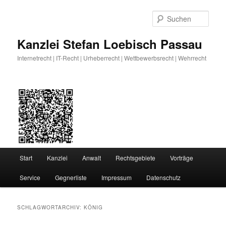
Zum
Zum
primären
sekundären
Such
Inhalt
Inhalt
springen
springen
Kanzlei Stefan Loebisch Passau
Internetrecht | IT-Recht | Urheberrecht | Wettbewerbsrecht | Wehrrecht
Hauptmenü
Start
Kanzlei
Anwalt
Rechtsgebiete
Vorträge
Service
Gegnerliste
Impressum
Datenschutz
SCHLAGWORTARCHIV:
KÖNIG