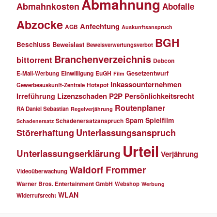
Abmahnung
Abmahnkosten
Abofalle
Abzocke
Anfechtung
AGB
Auskunftsanspruch
BGH
Beschluss
Beweislast
Beweisverwertungsverbot
Branchenverzeichnis
bittorrent
Debcon
Einwilligung
EuGH
Gesetzentwurf
E-Mail-Werbung
Film
Inkassounternehmen
Gewerbeauskunft-Zentrale
Hotspot
Lizenzschaden
P2P
Persönlichkeitsrecht
Irreführung
Routenplaner
RA Daniel Sebastian
Regelverjährung
Spielfilm
Spam
Schadenersatzanspruch
Schadenersatz
Störerhaftung
Unterlassungsanspruch
Urteil
Unterlassungserklärung
Verjährung
Waldorf Frommer
Videoüberwachung
Warner Bros. Entertainment GmbH
Webshop
Werbung
WLAN
Widerrufsrecht