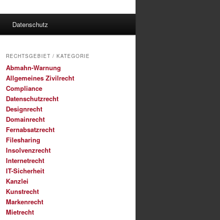
Datenschutz
RECHTSGEBIET / KATEGORIE
Abmahn-Warnung
Allgemeines Zivilrecht
Compliance
Datenschutzrecht
Designrecht
Domainrecht
Fernabsatzrecht
Filesharing
Insolvenzrecht
Internetrecht
IT-Sicherheit
Kanzlei
Kunstrecht
Markenrecht
Mietrecht