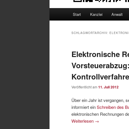
Hauptmenü
Start
Kanzlei
Anwalt
SCHLAGWORTARCHIV:
ELEKTRON
Elektronische 
Vorsteuerabzug:
Kontrollverfahr
Veröffentlicht am
11. Juli 2012
Über ein Jahr ist vergangen, s
informiert ein
Schreiben des B
elektronischen Rechnungen d
Weiterlesen
→