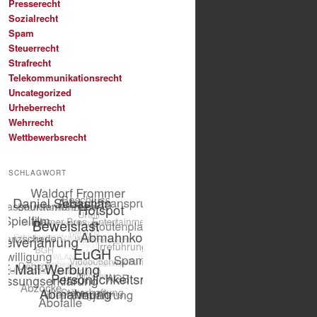
Presserecht
Sozialrecht
Spam
Steuerrecht
Strafrecht
Telekommunikationsrecht
Uncategorized
Urheberrecht
Wehrrecht
Wettbewerbsrecht
SCHLAGWORT