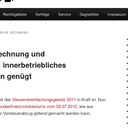
Rechtsgebiete
Vorträge
Service
Gegnerliste
Impressum
ISCHE RECHNUNG
Rechnung und
 innerbetriebliches
en genügt
eit das
Steuervereinfachungsgesetz 2011
in Kraft ist. Nun
undesfinanzministeriums vom 02.07.2012
, wie aus
er Vorsteuerabzug geltend gemacht werden kann.