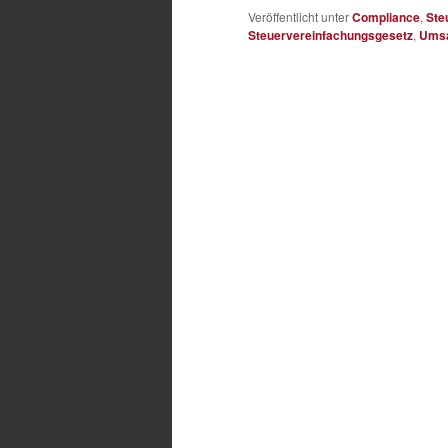
Veröffentlicht unter
Compliance
,
Ste
Steuervereinfachungsgesetz
,
Umsa