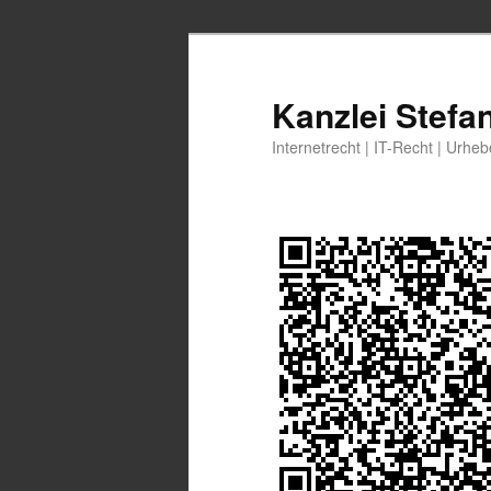
Zum
Zum
primären
sekundären
Inhalt
Inhalt
Kanzlei Stefa
springen
springen
Internetrecht | IT-Recht | Urhe