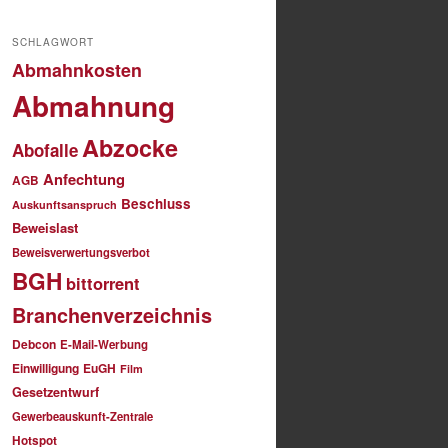
SCHLAGWORT
Abmahnkosten
Abmahnung
Abzocke
Abofalle
Anfechtung
AGB
Beschluss
Auskunftsanspruch
Beweislast
Beweisverwertungsverbot
BGH
bittorrent
Branchenverzeichnis
Debcon
E-Mail-Werbung
Einwilligung
EuGH
Film
Gesetzentwurf
Gewerbeauskunft-Zentrale
Hotspot