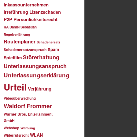
Inkassounternehmen
Lizenzschaden
Irreführung
P2P
Persönlichkeitsrecht
RA Daniel Sebastian
Regelverjährung
Routenplaner
Schadenersatz
Spam
Schadenersatzanspruch
Störerhaftung
Spielfilm
Unterlassungsanspruch
Unterlassungserklärung
Urteil
Verjährung
Videoüberwachung
Waldorf Frommer
Warner Bros. Entertainment
GmbH
Webshop
Werbung
WLAN
Widerrufsrecht