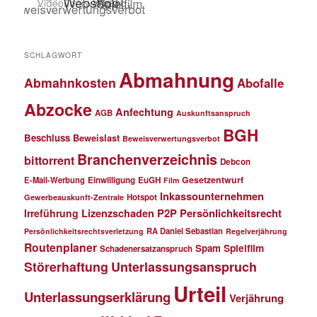
SCHLAGWORT
Abmahnung
Abmahnkosten
Abofalle
Abzocke
Anfechtung
AGB
Auskunftsanspruch
BGH
Beschluss
Beweislast
Beweisverwertungsverbot
Branchenverzeichnis
bittorrent
Debcon
Gesetzentwurf
E-Mail-Werbung
Einwilligung
EuGH
Film
Inkassounternehmen
Hotspot
Gewerbeauskunft-Zentrale
P2P
Persönlichkeitsrecht
Irreführung
Lizenzschaden
RA Daniel Sebastian
Persönlichkeitsrechtsverletzung
Regelverjährung
Routenplaner
Spielfilm
Spam
Schadenersatzanspruch
Störerhaftung
Unterlassungsanspruch
Urteil
Unterlassungserklärung
Verjährung