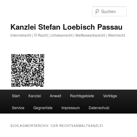
Zum
Zum
primären
sekundären
Such
Inhalt
Inhalt
springen
springen
Kanzlei Stefan Loebisch Passau
Internetrecht | IT-Recht | Urheberrecht | Wettbewerbsrecht | Wehrrecht
Hauptmenü
Start
Kanzlei
Anwalt
Rechtsgebiete
Vorträge
Service
Gegnerliste
Impressum
Datenschutz
SCHLAGWORTARCHIV:
CSR-RECHTSANWALTSANZLEI