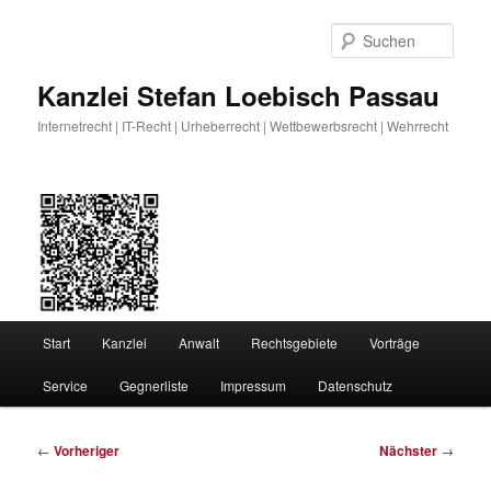
Zum
primären
Such
Inhalt
springen
Kanzlei Stefan Loebisch Passau
Internetrecht | IT-Recht | Urheberrecht | Wettbewerbsrecht | Wehrrecht
Hauptmenü
Start
Kanzlei
Anwalt
Rechtsgebiete
Vorträge
Service
Gegnerliste
Impressum
Datenschutz
Beitragsnavigation
←
Vorheriger
Nächster
→