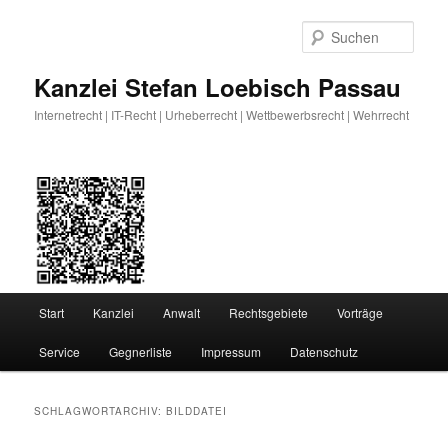
Zum
Zum
primären
sekundären
Such
Inhalt
Inhalt
springen
springen
Kanzlei Stefan Loebisch Passau
Internetrecht | IT-Recht | Urheberrecht | Wettbewerbsrecht | Wehrrecht
Hauptmenü
Start
Kanzlei
Anwalt
Rechtsgebiete
Vorträge
Service
Gegnerliste
Impressum
Datenschutz
SCHLAGWORTARCHIV:
BILDDATEI