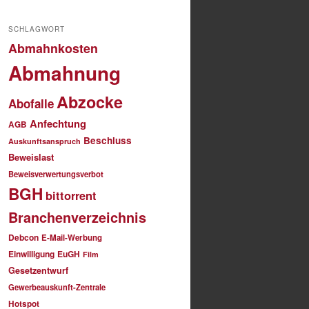
SCHLAGWORT
Abmahnkosten
Abmahnung
Abzocke
Abofalle
Anfechtung
AGB
Beschluss
Auskunftsanspruch
Beweislast
Beweisverwertungsverbot
BGH
bittorrent
Branchenverzeichnis
Debcon
E-Mail-Werbung
Einwilligung
EuGH
Film
Gesetzentwurf
Gewerbeauskunft-Zentrale
Hotspot