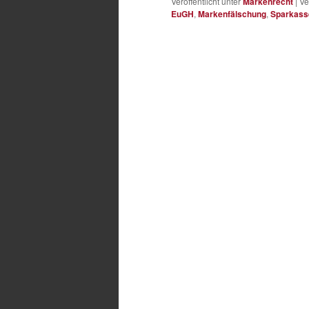
Veröffentlicht unter
Markenrecht
|
Ve
EuGH
,
Markenfälschung
,
Sparkass