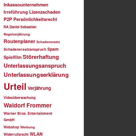
Inkassounternehmen
Lizenzschaden
Irreführung
P2P
Persönlichkeitsrecht
RA Daniel Sebastian
Regelverjährung
Routenplaner
Schadenersatz
Spam
Schadenersatzanspruch
Störerhaftung
Spielfilm
Unterlassungsanspruch
Unterlassungserklärung
Urteil
Verjährung
Videoüberwachung
Waldorf Frommer
Warner Bros. Entertainment
GmbH
Webshop
Werbung
WLAN
Widerrufsrecht