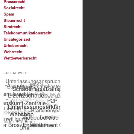
Presserecht
Sozialrecht
Spam
Steuerrecht
Strafrecht
Telekommunikationsrecht
Uncategorized
Urheberrecht
Wehrrecht
Wettbewerbsrecht
SCHLAGWORT