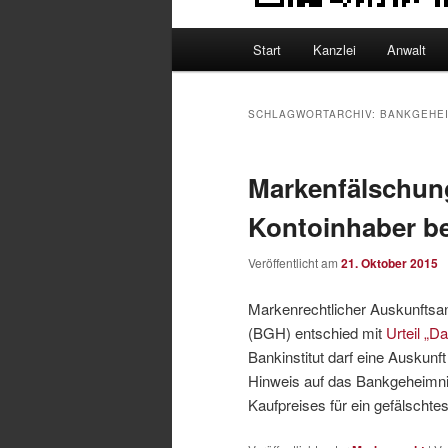
Hauptmenü
Start
Kanzlei
Anwalt
SCHLAGWORTARCHIV:
BANKGEHEI
Markenfälschun
Kontoinhaber b
Veröffentlicht am
21. Oktober 2015
Markenrechtlicher Auskunfts
(BGH) entschied mit
Urteil „D
Bankinstitut darf eine Auskunf
Hinweis auf das Bankgeheimni
Kaufpreises für ein gefälscht