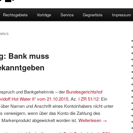
Rechtsgebiete
Vorträge
Service
Gegnerliste
Impressum
MNIS
g: Bank muss
ekanntgeben
anspruch und Bankgeheimnis – der
Bundesgerichtshof
avidoff Hot Water II“ vom 21.10.2015
, Az.
I ZR 51/12
: Ein
t über Namen und Anschrift eines Kontoinhabers nicht unter
s verweigern, wenn über das Konto die Zahlung des
es Markenprodukt abgewickelt worden ist.
Weiterlesen
→