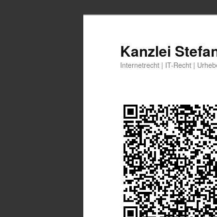
Zum
Zum
primären
sekundären
Inhalt
Inhalt
Kanzlei Stefa
springen
springen
Internetrecht | IT-Recht | Urhe