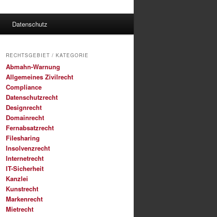
Datenschutz
RECHTSGEBIET / KATEGORIE
Abmahn-Warnung
Allgemeines Zivilrecht
Compliance
Datenschutzrecht
Designrecht
Domainrecht
Fernabsatzrecht
Filesharing
Insolvenzrecht
Internetrecht
IT-Sicherheit
Kanzlei
Kunstrecht
Markenrecht
Mietrecht