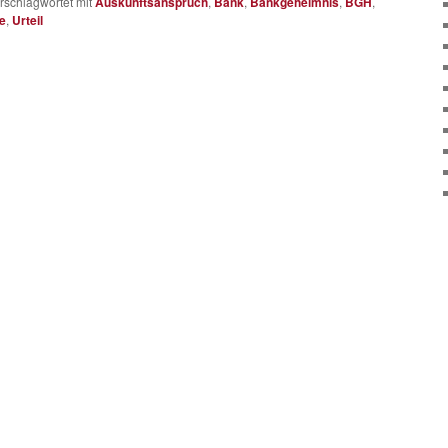
rschlagwortet mit
Auskunftsanspruch
,
Bank
,
Bankgeheimnis
,
BGH
,
e
,
Urteil