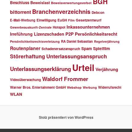
BGH
Beschluss
Beweislast
Beweisverwertungsverbot
Branchenverzeichnis
bittorrent
Debcon
Gesetzentwurf
E-Mail-Werbung
Einwilligung
EuGH
Film
Inkassounternehmen
Hotspot
Gewerbeauskunft-Zentrale
P2P
Persönlichkeitsrecht
Irreführung
Lizenzschaden
RA Daniel Sebastian
Persönlichkeitsrechtsverletzung
Regelverjährung
Routenplaner
Spielfilm
Spam
Schadenersatzanspruch
Störerhaftung
Unterlassungsanspruch
Urteil
Unterlassungserklärung
Verjährung
Waldorf Frommer
Videoüberwachung
Warner Bros. Entertainment GmbH
Widerrufsrecht
Webshop
Werbung
WLAN
Stolz präsentiert von WordPress