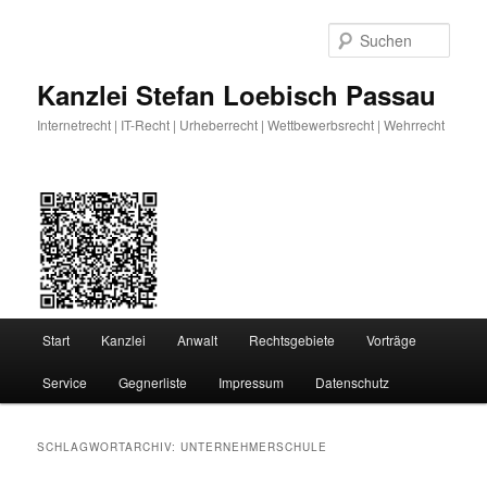
Zum
Zum
primären
sekundären
Such
Inhalt
Inhalt
springen
springen
Kanzlei Stefan Loebisch Passau
Internetrecht | IT-Recht | Urheberrecht | Wettbewerbsrecht | Wehrrecht
Hauptmenü
Start
Kanzlei
Anwalt
Rechtsgebiete
Vorträge
Service
Gegnerliste
Impressum
Datenschutz
SCHLAGWORTARCHIV:
UNTERNEHMERSCHULE