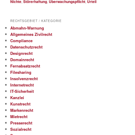
Nichte
,
Störerhaftung
,
Überwachungspflicht
,
Urteil
RECHTSGEBIET / KATEGORIE
Abmahn-Warnung
Allgemeines Zivilrecht
Compliance
Datenschutzrecht
Designrecht
Domainrecht
Fernabsatzrecht
Filesharing
Insolvenzrecht
Internetrecht
IT-Sicherheit
Kanzlei
Kunstrecht
Markenrecht
Mietrecht
Presserecht
Sozialrecht