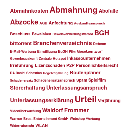
Abmahnung
Abmahnkosten
Abofalle
Abzocke
Anfechtung
AGB
Auskunftsanspruch
BGH
Beschluss
Beweislast
Beweisverwertungsverbot
Branchenverzeichnis
bittorrent
Debcon
Einwilligung
EuGH
Gesetzentwurf
E-Mail-Werbung
Film
Inkassounternehmen
Gewerbeauskunft-Zentrale
Hotspot
Lizenzschaden
P2P
Persönlichkeitsrecht
Irreführung
Routenplaner
RA Daniel Sebastian
Regelverjährung
Spielfilm
Spam
Schadenersatzanspruch
Schadenersatz
Störerhaftung
Unterlassungsanspruch
Urteil
Unterlassungserklärung
Verjährung
Waldorf Frommer
Videoüberwachung
Warner Bros. Entertainment GmbH
Webshop
Werbung
WLAN
Widerrufsrecht