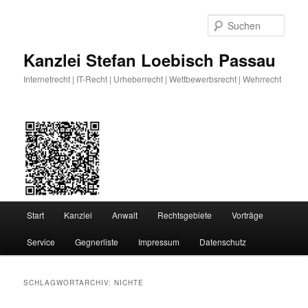
Zum
Zum
primären
sekundären
Such
Inhalt
Inhalt
springen
springen
Kanzlei Stefan Loebisch Passau
Internetrecht | IT-Recht | Urheberrecht | Wettbewerbsrecht | Wehrrecht
Hauptmenü
Start
Kanzlei
Anwalt
Rechtsgebiete
Vorträge
Service
Gegnerliste
Impressum
Datenschutz
SCHLAGWORTARCHIV:
NICHTE