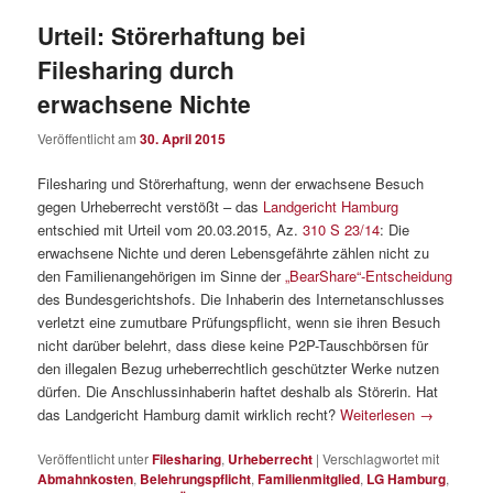
Urteil: Störerhaftung bei
Filesharing durch
erwachsene Nichte
Veröffentlicht am
30. April 2015
Filesharing und Störerhaftung, wenn der erwachsene Besuch
gegen Urheberrecht verstößt – das
Landgericht Hamburg
entschied mit Urteil vom 20.03.2015, Az.
310 S 23/14
: Die
erwachsene Nichte und deren Lebensgefährte zählen nicht zu
den Familienangehörigen im Sinne der
„BearShare“-Entscheidung
des Bundesgerichtshofs. Die Inhaberin des Internetanschlusses
verletzt eine zumutbare Prüfungspflicht, wenn sie ihren Besuch
nicht darüber belehrt, dass diese keine P2P-Tauschbörsen für
den illegalen Bezug urheberrechtlich geschützter Werke nutzen
dürfen. Die Anschlussinhaberin haftet deshalb als Störerin. Hat
das Landgericht Hamburg damit wirklich recht?
Weiterlesen
→
Veröffentlicht unter
Filesharing
,
Urheberrecht
|
Verschlagwortet mit
Abmahnkosten
,
Belehrungspflicht
,
Familienmitglied
,
LG Hamburg
,