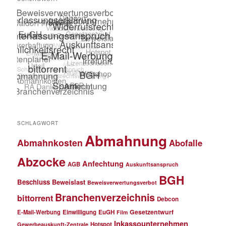
SCHLAGWORT
Abmahnung
Abmahnkosten
Abofalle
Abzocke
Anfechtung
AGB
Auskunftsanspruch
BGH
Beschluss
Beweislast
Beweisverwertungsverbot
Branchenverzeichnis
bittorrent
Debcon
Gesetzentwurf
E-Mail-Werbung
Einwilligung
EuGH
Film
Inkassounternehmen
Hotspot
Gewerbeauskunft-Zentrale