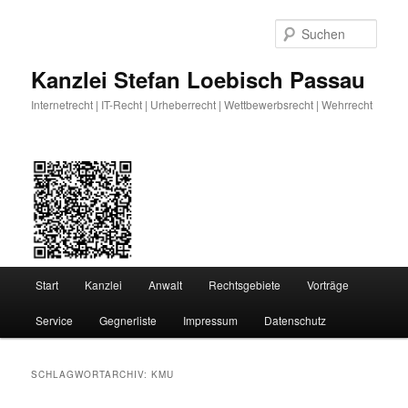
Zum
Zum
primären
sekundären
Such
Inhalt
Inhalt
springen
springen
Kanzlei Stefan Loebisch Passau
Internetrecht | IT-Recht | Urheberrecht | Wettbewerbsrecht | Wehrrecht
Hauptmenü
Start
Kanzlei
Anwalt
Rechtsgebiete
Vorträge
Service
Gegnerliste
Impressum
Datenschutz
SCHLAGWORTARCHIV:
KMU