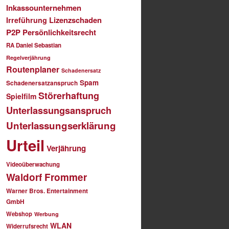
Inkassounternehmen
Lizenzschaden
Irreführung
P2P
Persönlichkeitsrecht
RA Daniel Sebastian
Regelverjährung
Routenplaner
Schadenersatz
Spam
Schadenersatzanspruch
Störerhaftung
Spielfilm
Unterlassungsanspruch
Unterlassungserklärung
Urteil
Verjährung
Videoüberwachung
Waldorf Frommer
Warner Bros. Entertainment
GmbH
Webshop
Werbung
WLAN
Widerrufsrecht