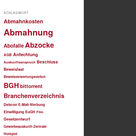
SCHLAGWORT
Abmahnkosten
Abmahnung
Abzocke
Abofalle
Anfechtung
AGB
Beschluss
Auskunftsanspruch
Beweislast
Beweisverwertungsverbot
BGH
bittorrent
Branchenverzeichnis
Debcon
E-Mail-Werbung
Einwilligung
EuGH
Film
Gesetzentwurf
Gewerbeauskunft-Zentrale
Hotspot