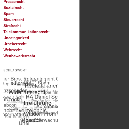
Presserecht
Sozialrecht
Spam
Steuerrecht
Strafrecht
Telekommunikationsrecht
Uncategorized
Urheberrecht
Wehrrecht
Wettbewerbsrecht
SCHLAGWORT