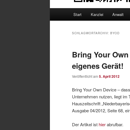
Hauptmenü
Start
Kanzlei
Anwalt
SCHLAGWORTARCHIV:
BYOD
Bring Your Own 
eigenes Gerät!
Veröffentlicht am
5. April 2012
Bring Your Own Device – dass 
Unternehmen nutzen, liegt im T
Hauszeitschrift „Niederbayeris
Ausgabe 04/2012, Seite 68, ein
Der Artikel ist
hier
abrufbar.