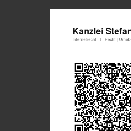
Zum
Zum
primären
sekundären
Inhalt
Inhalt
Kanzlei Stefa
springen
springen
Internetrecht | IT-Recht | Urhe