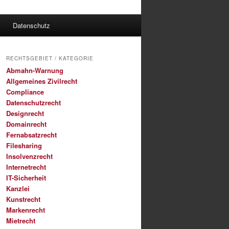
Datenschutz
RECHTSGEBIET / KATEGORIE
Abmahn-Warnung
Allgemeines Zivilrecht
Compliance
Datenschutzrecht
Designrecht
Domainrecht
Fernabsatzrecht
Filesharing
Insolvenzrecht
Internetrecht
IT-Sicherheit
Kanzlei
Kunstrecht
Markenrecht
Mietrecht