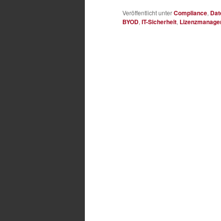
Veröffentlicht unter
Compliance
,
Dat
BYOD
,
IT-Sicherheit
,
Lizenzmanage