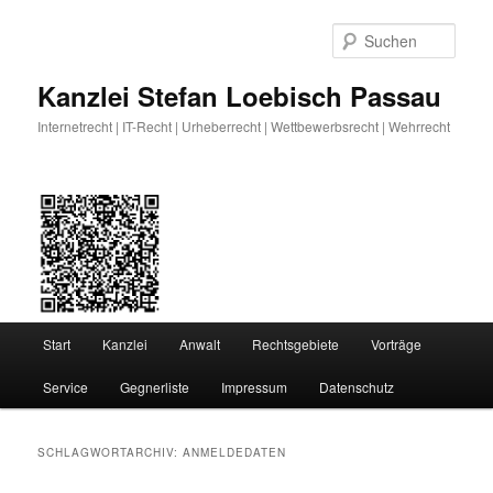
Zum
Zum
primären
sekundären
Such
Inhalt
Inhalt
springen
springen
Kanzlei Stefan Loebisch Passau
Internetrecht | IT-Recht | Urheberrecht | Wettbewerbsrecht | Wehrrecht
Hauptmenü
Start
Kanzlei
Anwalt
Rechtsgebiete
Vorträge
Service
Gegnerliste
Impressum
Datenschutz
SCHLAGWORTARCHIV:
ANMELDEDATEN