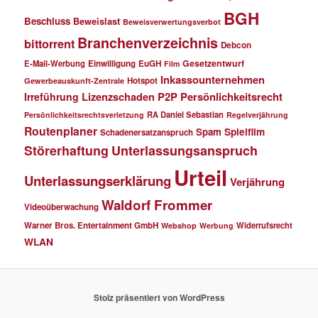
BGH
Beschluss
Beweislast
Beweisverwertungsverbot
Branchenverzeichnis
bittorrent
Debcon
Gesetzentwurf
E-Mail-Werbung
Einwilligung
EuGH
Film
Inkassounternehmen
Hotspot
Gewerbeauskunft-Zentrale
P2P
Persönlichkeitsrecht
Irreführung
Lizenzschaden
RA Daniel Sebastian
Persönlichkeitsrechtsverletzung
Regelverjährung
Routenplaner
Spielfilm
Spam
Schadenersatzanspruch
Störerhaftung
Unterlassungsanspruch
Urteil
Unterlassungserklärung
Verjährung
Waldorf Frommer
Videoüberwachung
Warner Bros. Entertainment GmbH
Widerrufsrecht
Webshop
Werbung
WLAN
Stolz präsentiert von WordPress