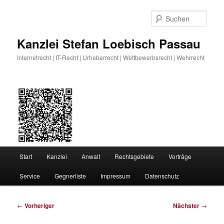
Zum
primären
Such
Inhalt
springen
Kanzlei Stefan Loebisch Passau
Internetrecht | IT-Recht | Urheberrecht | Wettbewerbsrecht | Wehrrecht
Hauptmenü
Start
Kanzlei
Anwalt
Rechtsgebiete
Vorträge
Service
Gegnerliste
Impressum
Datenschutz
Beitragsnavigation
←
Vorheriger
Nächster
→