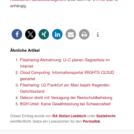
anhängig.
Ähnliche Artikel
Filesharing-Abmahnung: U+C planen Gegnerliste im
Internet
Cloud Computing: Informationsportal iRIGHTS CLOUD
gestartet
Filesharing: LG Frankfurt am Main bejaht fliegenden
Gerichtsstand
Debcon droht mit Versagung der Restschuldbefreiung
BGH-Urteil: Keine Gewährleistung bei Schwarzarbeit
Dieser Eintrag wurde von
RA Stefan Loebisch
unter
Sozialrecht
veröffentlicht. Setze ein Lesezeichen für den
Permalink
.