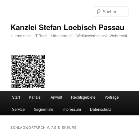
Zum
Zum
primären
sekundären
Such
Inhalt
Inhalt
springen
springen
Kanzlei Stefan Loebisch Passau
Internetrecht | IT-Recht | Urheberrecht | Wettbewerbsrecht | Wehrrecht
Hauptmenü
Start
Kanzlei
Anwalt
Rechtsgebiete
Vorträge
Service
Gegnerliste
Impressum
Datenschutz
SCHLAGWORTARCHIV:
AG NIENBURG