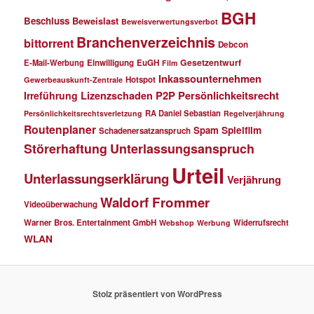
BGH
Beschluss
Beweislast
Beweisverwertungsverbot
Branchenverzeichnis
bittorrent
Debcon
Gesetzentwurf
E-Mail-Werbung
Einwilligung
EuGH
Film
Inkassounternehmen
Hotspot
Gewerbeauskunft-Zentrale
P2P
Persönlichkeitsrecht
Irreführung
Lizenzschaden
RA Daniel Sebastian
Persönlichkeitsrechtsverletzung
Regelverjährung
Routenplaner
Spielfilm
Spam
Schadenersatzanspruch
Störerhaftung
Unterlassungsanspruch
Urteil
Unterlassungserklärung
Verjährung
Waldorf Frommer
Videoüberwachung
Warner Bros. Entertainment GmbH
Widerrufsrecht
Webshop
Werbung
WLAN
Stolz präsentiert von WordPress