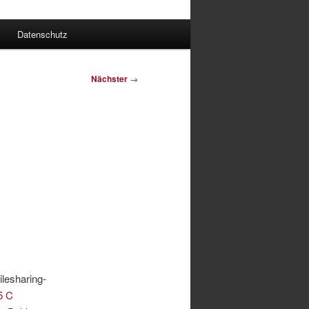
Datenschutz
Nächster
→
lesharing-
5 C