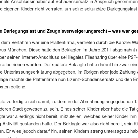
er als Anschlussinhaber auf Schadensersatz in Anspruch genommen
e eigenen Kinder nicht verraten, um seine sekundäre Darlegungslast
e Darlegungslast und Zeugnisverweigerungsrecht – was war g
n dem Verfahren war eine Plattenfirma, vertreten durch die Kanzlei Wa
us München. Diese hatte den Beklagten im Jahre 2011 abgemahnt 
ber seinen Internet-Anschluss sei illegales Filesharing über eine P2P-
e betrieben worden. Der spätere Beklagte hatte darauf hin zwar ein
te Unterlassungserklärung abgegeben, im übrigen aber jede Zahlung 
Klage machte die Plattenfirma nun Lizenz-Schadensersatz und den Er
ten geltend.
gte verteidigte sich damit, zu dem in der Abmahnung angegebenen Ta
nderen Stadt gewesen zu sein. Eines seiner Kinder aber habe die Tat
te war allerdings nicht bereit, mitzuteilen, welches seiner Kinder ihm 
g-Aktivität gestanden hatte. Der Beklagte war also nicht bereit, sein K
n. Er wies jedoch darauf hin, seinen Kindern streng untersagt zu hab