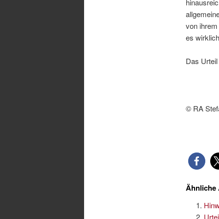
hinausreic
allgemeine
von ihrem
es wirklic
Das Urteil 
© RA Stef
Ähnliche 
Hinw
Urte