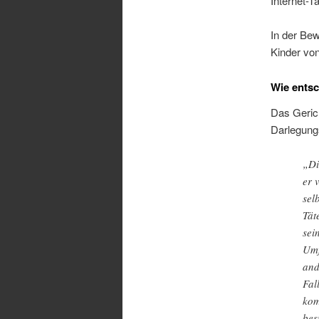
Internet-T
In der Be
Kinder vo
Wie ents
Das Gerich
Darlegungsl
„Di
er 
sel
Tät
sei
Umf
and
Fal
kom
bes