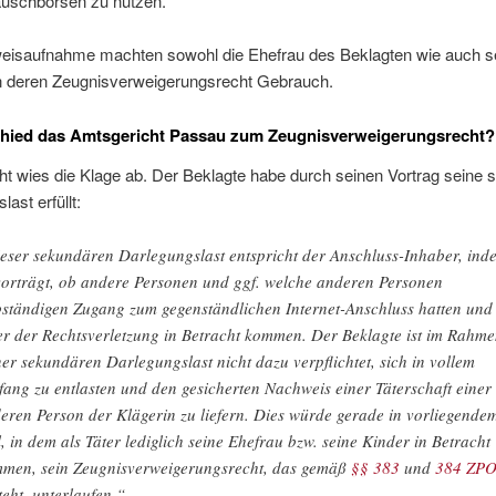
auschbörsen zu nutzen.
weisaufnahme machten sowohl die Ehefrau des Beklagten wie auch s
n deren Zeugnisverweigerungsrecht Gebrauch.
chied das Amtsgericht Passau zum Zeugnisverweigerungsrecht?
t wies die Klage ab. Der Beklagte habe durch seinen Vortrag seine 
ast erfüllt:
eser sekundären Darlegungslast entspricht der Anschluss-Inhaber, ind
vorträgt, ob andere Personen und ggf. welche anderen Personen
bständigen Zugang zum gegenständlichen Internet-Anschluss hatten und 
er der Rechtsverletzung in Betracht kommen. Der Beklagte ist im Rahm
ner sekundären Darlegungslast nicht dazu verpflichtet, sich in vollem
ang zu entlasten und den gesicherten Nachweis einer Täterschaft einer
eren Person der Klägerin zu liefern. Dies würde gerade in vorliegende
l, in dem als Täter lediglich seine Ehefrau bzw. seine Kinder in Betracht
men, sein Zeugnisverweigerungsrecht, das gemäß
§§ 383
und
384 ZP
teht, unterlaufen.“