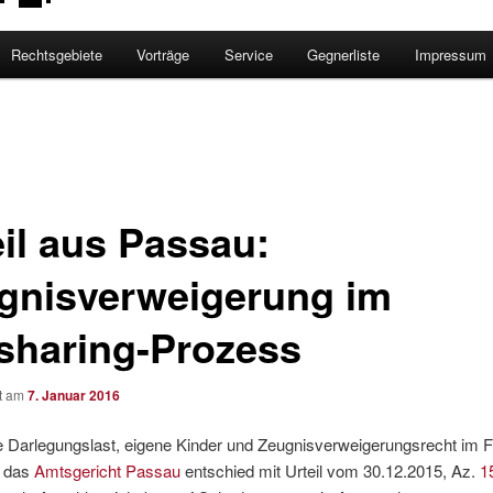
Rechtsgebiete
Vorträge
Service
Gegnerliste
Impressum
eil aus Passau:
gnisverweigerung im
esharing-Prozess
ht am
7. Januar 2016
 Darlegungslast, eigene Kinder und Zeugnisverweigerungsrecht im Fi
– das
Amtsgericht Passau
entschied mit Urteil vom 30.12.2015, Az.
1