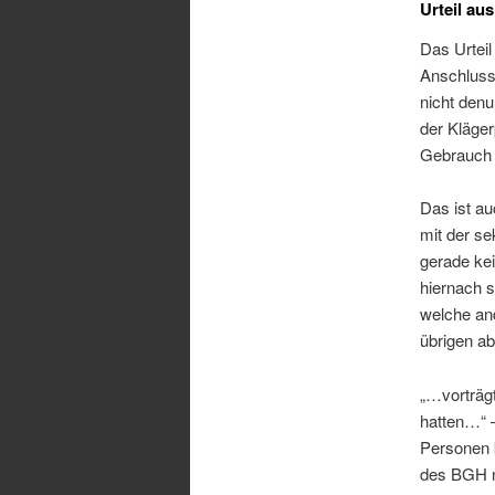
Urteil au
Das Urteil
Anschluss
nicht den
der Kläger
Gebrauch m
Das ist a
mit der s
gerade ke
hiernach s
welche an
übrigen ab
„…vorträg
hatten…“ 
Personen k
des BGH n