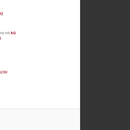
ng
und mit
AG
l
,
zlei