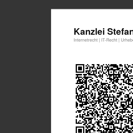
Zum
primären
Inhalt
Kanzlei Stefa
springen
Internetrecht | IT-Recht | Urhe