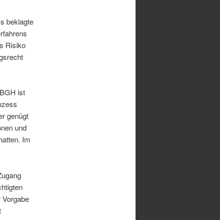
ss beklagte
rfahrens
s Risiko
ngsrecht
 BGH ist
rozess
er genügt
onen und
atten. Im
 Zugang
htigten
r Vorgabe
t