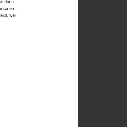
 es dann
Personen
eibt, wer