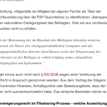
lichtung, nötigenfalls ein Mitglied der eigenen Familie als Täter der
htsverletzung über die P2P-Tauschbörse zu identifizieren, überspa
r sekundären Darlegungslast des Beklagten. Dies sei aus rechtssta
nkten nicht zu erfüllen:
t der Benennung der im Haushalt des Beklagten lebenden weiteren
sonen als Nutzer der streitgegenständlichen Computer und des
eitgegenständlichen Internet-Anschlusses sowie der Eingrenzung des
erkreises ist der Beklagte in vollem Umfang seiner sekundären
legungslast nachgekommen.“
gte könne auch nicht nach
§ 832 BGB
wegen einer Verletzung der
pflicht in Anspruch genommen werden. Aus dem Vortrag der Klägerin
e konkreten Hinweise, Anhaltspunkte oder Beweisangebote, dass der 
er nicht ausreichend belehrt habe. Das einfache Bestreiten reiche nic
rweigerungsrecht im Filesharing-Prozess – welche Auswirkung