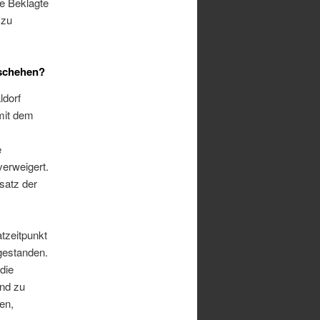
e Beklagte
 zu
eschehen?
ldorf
mit dem
e
verweigert.
satz der
tzeitpunkt
 gestanden.
die
ind zu
en,