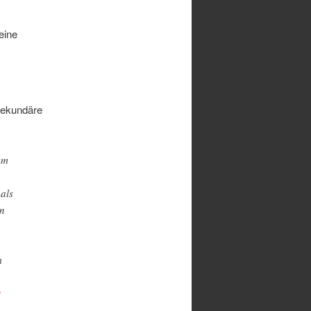
eine
sekundäre
em
als
en
m
O