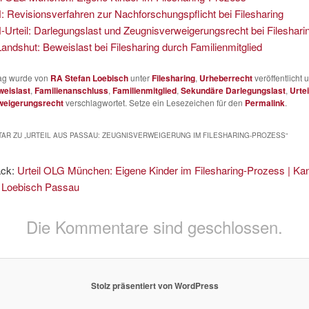
 Revisionsverfahren zur Nachforschungspflicht bei Filesharing
Urteil: Darlegungslast und Zeugnisverweigerungsrecht bei Fileshari
andshut: Beweislast bei Filesharing durch Familienmitglied
rag wurde von
RA Stefan Loebisch
unter
Filesharing
,
Urheberrecht
veröffentlicht 
eislast
,
Familienanschluss
,
Familienmitglied
,
Sekundäre Darlegungslast
,
Urtei
weigerungsrecht
verschlagwortet. Setze ein Lesezeichen für den
Permalink
.
AR ZU „
URTEIL AUS PASSAU: ZEUGNISVERWEIGERUNG IM FILESHARING-PROZESS
“
ack:
Urteil OLG München: Eigene Kinder im Filesharing-Prozess | Kan
 Loebisch Passau
Die Kommentare sind geschlossen.
Stolz präsentiert von WordPress