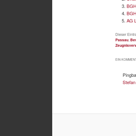
BGH:
BGH-
AG L
Dieser Eint
Passau
,
Bew
Zeugnisver
EIN KOMMENT
Pingb
Stefan