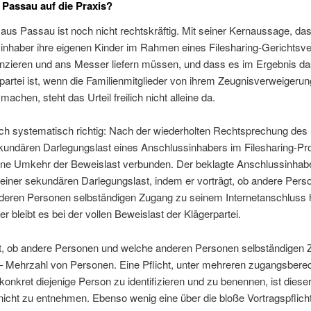
s Passau auf die Praxis?
 aus Passau ist noch nicht rechtskräftig. Mit seiner Kernaussage, da
inhaber ihre eigenen Kinder im Rahmen eines Filesharing-Gerichtsve
unzieren und ans Messer liefern müssen, und dass es im Ergebnis da
partei ist, wenn die Familienmitglieder von ihrem Zeugnisverweigeru
achen, steht das Urteil freilich nicht alleine da.
uch systematisch richtig: Nach der wiederholten Rechtsprechung des
ekundären Darlegungslast eines Anschlussinhabers im Filesharing-P
ine Umkehr der Beweislast verbunden. Der beklagte Anschlussinhab
einer sekundären Darlegungslast, indem er vorträgt, ob andere Pers
deren Personen selbständigen Zugang zu seinem Internetanschluss h
er bleibt es bei der vollen Beweislast der Klägerpartei.
t, ob andere Personen und welche anderen Personen selbständigen
– Mehrzahl von Personen. Eine Pflicht, unter mehreren zugangsberec
onkret diejenige Person zu identifizieren und zu benennen, ist diese
icht zu entnehmen. Ebenso wenig eine über die bloße Vortragspflich