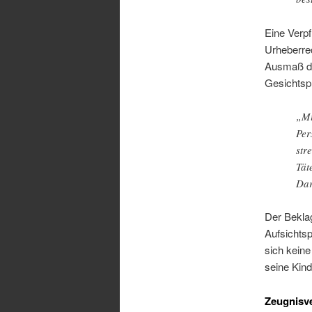
Eine Verpf
Urheberrec
Ausmaß de
Gesichtspu
„Mi
Per
str
Tät
Dar
Der Bekla
Aufsichts
sich kein
seine Kind
Zeugnisve