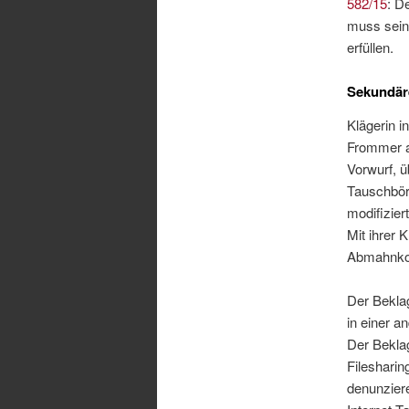
582/15
: D
muss sein
erfüllen.
Sekundär
Klägerin i
Frommer a
Vorwurf, ü
Tauschbörs
modifizier
Mit ihrer 
Abmahnkos
Der Bekla
in einer a
Der Beklag
Filesharin
denunziere