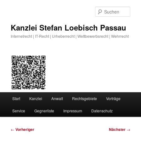
Zum
primären
Such
Inhalt
springen
Kanzlei Stefan Loebisch Passau
Internetrecht | IT-Recht | Urheberrecht | Wettbewerbsrecht | Wehrrecht
Hauptmenü
Start
Kanzlei
Anwalt
Rechtsgebiete
Vorträge
Service
Gegnerliste
Impressum
Datenschutz
Beitragsnavigation
←
Vorheriger
Nächster
→