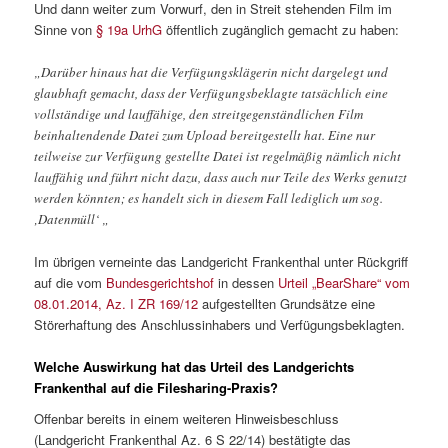
Und dann weiter zum Vorwurf, den in Streit stehenden Film im
Sinne von
§ 19a UrhG
öffentlich zugänglich gemacht zu haben:
„Darüber hinaus hat die Verfügungsklägerin nicht dargelegt und
glaubhaft gemacht, dass der Verfügungsbeklagte tatsächlich eine
vollständige und lauffähige, den streitgegenständlichen Film
beinhaltendende Datei zum Upload bereitgestellt hat. Eine nur
teilweise zur Verfügung gestellte Datei ist regelmäßig nämlich nicht
lauffähig und führt nicht dazu, dass auch nur Teile des Werks genutzt
werden könnten; es handelt sich in diesem Fall lediglich um sog.
‚Datenmüll‘ „
Im übrigen verneinte das Landgericht Frankenthal unter Rückgriff
auf die vom
Bundesgerichtshof
in dessen
Urteil „BearShare“ vom
08.01.2014, Az. I ZR 169/12
aufgestellten Grundsätze eine
Störerhaftung des Anschlussinhabers und Verfügungsbeklagten.
Welche Auswirkung hat das Urteil des Landgerichts
Frankenthal auf die Filesharing-Praxis?
Offenbar bereits in einem weiteren Hinweisbeschluss
(Landgericht Frankenthal Az. 6 S 22/14) bestätigte das