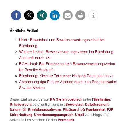
Ähnliche Artikel
Urteil: Beweislast und Beweisverwertungsverbot bei
Filesharing
Weitere Urteile: Beweisverwertungsverbot bei Filesharing-
Auskunft durch 1&1
BGH-Urteil: Bei Filesharing kein Beweisverwertungsverbot
für Reseller-Auskunft
Filesharing: Kleinste Teile einer Hörbuch-Datei geschützt
Abmahnung dpa Picture-Alliance durch ksp Rechtsanwälte:
Soziale Medien
Dieser Eintrag wurde von
RA Stefan Loebisch
unter
Filesharing
,
Urheberrecht
veröffentlicht und mit
Beweislast
,
Dateifragment
,
Datenmüll
,
Ermittlungssoftware
,
FileGuard
,
LG Frankenthal
,
P2P
,
Störerhaftung
,
Unterlassungsanspruch
,
Urteil
verschlagwortet.
Setze ein Lesezeichen für den
Permalink
.