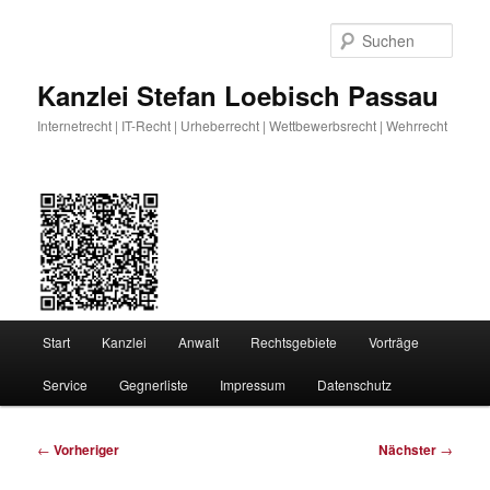
Zum
primären
Such
Inhalt
springen
Kanzlei Stefan Loebisch Passau
Internetrecht | IT-Recht | Urheberrecht | Wettbewerbsrecht | Wehrrecht
Hauptmenü
Start
Kanzlei
Anwalt
Rechtsgebiete
Vorträge
Service
Gegnerliste
Impressum
Datenschutz
Beitragsnavigation
←
Vorheriger
Nächster
→