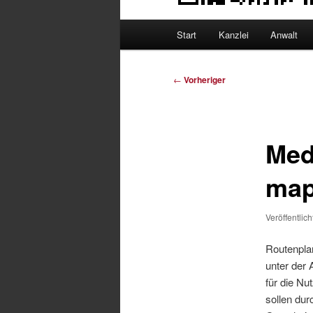
Hauptmenü
Start
Kanzlei
Anwalt
Beitragsnavigation
←
Vorheriger
Med
map
Veröffentlic
Routenpla
unter der 
für die Nu
sollen dur