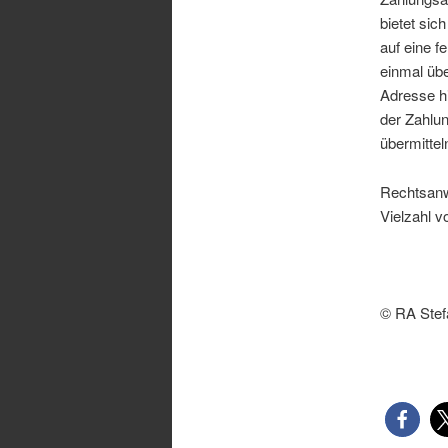
bietet sic
auf eine f
einmal übe
Adresse hi
der Zahlu
übermittel
Rechtsanw
Vielzahl v
© RA Stef