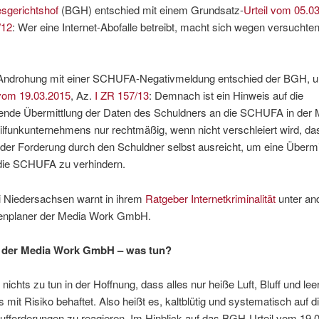
sgerichtshof
(BGH) entschied mit einem Grundsatz-
Urteil vom 05.0
/12
: Wer eine Internet-Abofalle betreibt, macht sich wegen versuchte
Androhung mit einer SCHUFA-Negativmeldung entschied der BGH, u
 vom 19.03.2015
, Az.
I ZR 157/13
: Demnach ist ein Hinweis auf die
ende Übermittlung der Daten des Schuldners an die SCHUFA in der
lfunkunternehmens nur rechtmäßig, wenn nicht verschleiert wird, da
 der Forderung durch den Schuldner selbst ausreicht, um eine Übermi
die SCHUFA zu verhindern.
i Niedersachsen warnt in ihrem
Ratgeber Internetkriminalität
unter an
nplaner der Media Work GmbH.
der Media Work GmbH – was tun?
nichts zu tun in der Hoffnung, dass alles nur heiße Luft, Bluff und lee
ets mit Risiko behaftet. Also heißt es, kaltblütig und systematisch auf d
ufforderungen zu reagieren. Im Hinblick auf das BGH-Urteil vom 19.