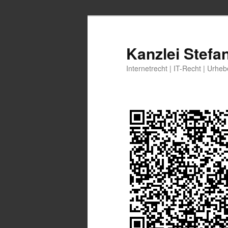
Zum
primären
Inhalt
Kanzlei Stefa
springen
Internetrecht | IT-Recht | Urhe