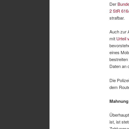
Der
Bunde
2 StR 616
strafbar.
Auch zur 
mit
Urteil
bevorsteh
eines Mobi
bestreiten
Daten an 
Die Polize
dem Route
Mahnung 
Überhaupt 
ist, ist st
Zahlungsa