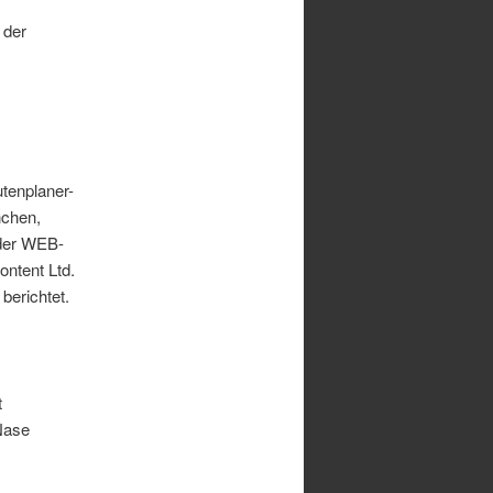
 der
tenplaner-
nchen,
 der WEB-
ontent Ltd.
berichtet.
t
Nase