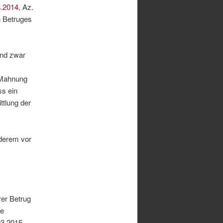
3.2014
, Az.
n Betruges
nd zwar
 Mahnung
ss ein
ttlung der
derem vor
rer Betrug
ie
03.2015