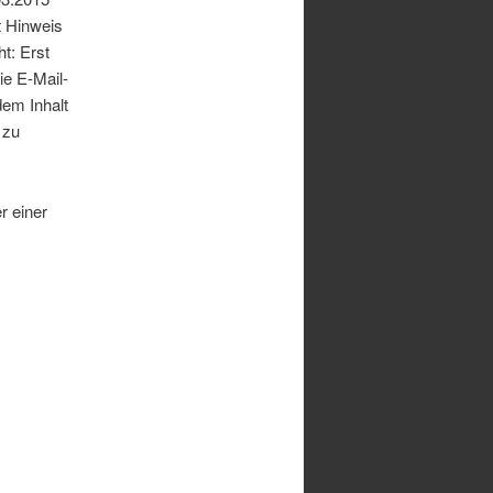
t Hinweis
t: Erst
ie E-Mail-
dem Inhalt
 zu
r einer