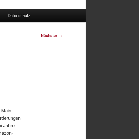
Datenschutz
Nächster
→
m Main
orderungen
i Jahre
Amazon-