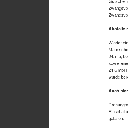
Gutschein.
Zwangsvol
Zwangsvol
Abofalle 
Wieder ei
Mahnschre
24.info, b
sowie eine
24 GmbH eb
wurde ber
Auch hier
Drohungen
Einschaltu
gefallen.