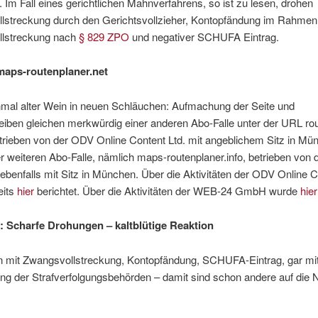
 Im Fall eines gerichtlichen Mahnverfahrens, so ist zu lesen, drohen
lstreckung durch den Gerichtsvollzieher, Kontopfändung im Rahmen
lstreckung nach
§ 829 ZPO
und negativer SCHUFA Eintrag.
maps-routenplaner.net
nmal alter Wein in neuen Schläuchen: Aufmachung der Seite und
iben gleichen merkwürdig einer anderen Abo-Falle unter der URL rou
etrieben von der ODV Online Content Ltd. mit angeblichem Sitz in Mü
r weiteren Abo-Falle, nämlich maps-routenplaner.info, betrieben von
enfalls mit Sitz in München. Über die Aktivitäten der ODV Online C
eits
hier
berichtet. Über die Aktivitäten der WEB-24 GmbH wurde
hier
: Scharfe Drohungen – kaltblütige Reaktion
 mit Zwangsvollstreckung, Kontopfändung, SCHUFA-Eintrag, gar mi
ng der Strafverfolgungsbehörden – damit sind schon andere auf die 