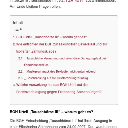
11.06.2015 „Tauschbörse III“, Az.
I ZR 75/14
, zusammenfassen.
Am Ende bleiben Fragen offen.
Inhalt
BGH-Urteil „Tauschbörse III“ – worum geht es?
Wie entschied der BGH zur sekundären Beweislast und zur
isolierten Zahlungsklage?
_ Tatsächliche Vermutung und sekundäre Darlegungslast beim
Familienanschluss
_ Musikgeschmack des Beklagten nicht entscheidend
_ Beschränkung auf die Geldforderung zulässig
Welche Auswirkung hat das BGH-Urteil auf die
Rechtsverteidigung gegen Filesharing-Abmahnungen?
BGH-Urteil „Tauschbörse III“ – worum geht es?
Die BGH-Entscheidung „Tauschbörse III“ hat ihren Ausgang in
einer Filesharing-Abmahnung vom 24.09.2007. Dort wurde gegen