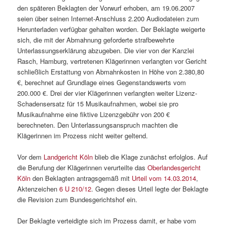
den späteren Beklagten der Vorwurf erhoben, am 19.06.2007
seien über seinen Internet-Anschluss 2.200 Audiodateien zum
Herunterladen verfügbar gehalten worden. Der Beklagte weigerte
sich, die mit der Abmahnung geforderte strafbewehrte
Unterlassungserklärung abzugeben. Die vier von der Kanzlei
Rasch, Hamburg, vertretenen Klägerinnen verlangten vor Gericht
schließlich Erstattung von Abmahnkosten in Höhe von 2.380,80
€, berechnet auf Grundlage eines Gegenstandswerts vom
200.000 €. Drei der vier Klägerinnen verlangten weiter Lizenz-
Schadensersatz für 15 Musikaufnahmen, wobei sie pro
Musikaufnahme eine fiktive Lizenzgebühr von 200 €
berechneten. Den Unterlassungsanspruch machten die
Klägerinnen im Prozess nicht weiter geltend.
Vor dem
Landgericht Köln
blieb die Klage zunächst erfolglos. Auf
die Berufung der Klägerinnen verurteilte das
Oberlandesgericht
Köln
den Beklagten antragsgemäß mit
Urteil vom 14.03.2014
,
Aktenzeichen
6 U 210/12
. Gegen dieses Urteil legte der Beklagte
die Revision zum Bundesgerichtshof ein.
Der Beklagte verteidigte sich im Prozess damit, er habe vom