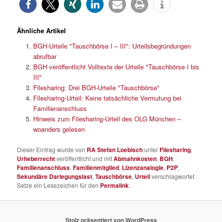
Ähnliche Artikel
BGH-Urteile "Tauschbörse I – III": Urteilsbegründungen
abrufbar
BGH veröffentlicht Volltexte der Urteile "Tauschbörse I bis
III"
Filesharing: Drei BGH-Urteile "Tauschbörse"
Filesharing-Urteil: Keine tatsächliche Vermutung bei
Familienanschluss
Hinweis zum Filesharing-Urteil des OLG München –
woanders gelesen
Dieser Eintrag wurde von
RA Stefan Loebisch
unter
Filesharing
,
Urheberrecht
veröffentlicht und mit
Abmahnkosten
,
BGH
,
Familienanschluss
,
Familienmitglied
,
Lizenzanalogie
,
P2P
,
Sekundäre Darlegungslast
,
Tauschbörse
,
Urteil
verschlagwortet.
Setze ein Lesezeichen für den
Permalink
.
Stolz präsentiert von WordPress