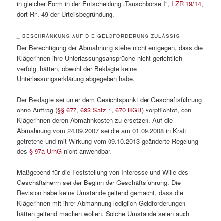
in gleicher Form in der Entscheidung „Tauschbörse I“,
I ZR 19/14
,
dort Rn. 49 der Urteilsbegründung.
_ BESCHRÄNKUNG AUF DIE GELDFORDERUNG ZULÄSSIG
Der Berechtigung der Abmahnung stehe nicht entgegen, dass die
Klägerinnen ihre Unterlassungsansprüche nicht gerichtlich
verfolgt hätten, obwohl der Beklagte keine
Unterlassungserklärung abgegeben habe.
Der Beklagte sei unter dem Gesichtspunkt der Geschäftsführung
ohne Auftrag (
§§ 677
,
683 Satz 1
,
670 BGB
) verpflichtet, den
Klägerinnen deren Abmahnkosten zu ersetzen. Auf die
Abmahnung vom 24.09.2007 sei die am 01.09.2008 in Kraft
getretene und mit Wirkung vom 09.10.2013 geänderte Regelung
des
§ 97a UrhG
nicht anwendbar.
Maßgebend für die Feststellung von Interesse und Wille des
Geschäftsherrn sei der Beginn der Geschäftsführung. Die
Revision habe keine Umstände geltend gemacht, dass die
Klägerinnen mit ihrer Abmahnung lediglich Geldforderungen
hätten geltend machen wollen. Solche Umstände seien auch