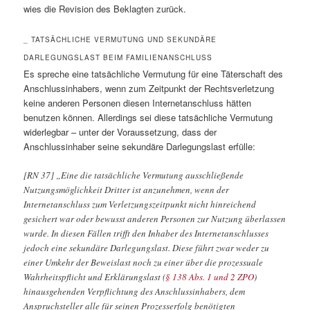
wies die Revision des Beklagten zurück.
_ TATSÄCHLICHE VERMUTUNG UND SEKUNDÄRE
DARLEGUNGSLAST BEIM FAMILIENANSCHLUSS
Es spreche eine tatsächliche Vermutung für eine Täterschaft des
Anschlussinhabers, wenn zum Zeitpunkt der Rechtsverletzung
keine anderen Personen diesen Internetanschluss hätten
benutzen können. Allerdings sei diese tatsächliche Vermutung
widerlegbar – unter der Voraussetzung, dass der
Anschlussinhaber seine sekundäre Darlegungslast erfülle:
[RN 37] „Eine die tatsächliche Vermutung ausschließende
Nutzungsmöglichkeit Dritter ist anzunehmen, wenn der
Internetanschluss zum Verletzungszeitpunkt nicht hinreichend
gesichert war oder bewusst anderen Personen zur Nutzung überlassen
wurde. In diesen Fällen trifft den Inhaber des Internetanschlusses
jedoch eine sekundäre Darlegungslast. Diese führt zwar weder zu
einer Umkehr der Beweislast noch zu einer über die prozessuale
Wahrheitspflicht und Erklärungslast (
§ 138 Abs. 1 und 2 ZPO
)
hinausgehenden Verpflichtung des Anschlussinhabers, dem
Anspruchsteller alle für seinen Prozesserfolg benötigten