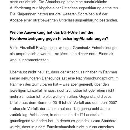
nicht ersichtlich. Die Abmahnung habe eine ausdrückliche
Aufforderung zur Abgabe einer Unterlassungserklärung enthalten.
Die Klägerinnen hätten mit drei weiteren Schreiben auf der
Abgabe einer strafbewehrten Unterlassungserklärung bestanden.
Welche Auswirkung hat das BGH-Urteil auf die
Rechtsverteidigung gegen Filesharing-Abmahnungen?
Viele Einzelfall-Erwägungen, weniger Grundsatz-Entscheidungen
als ursprünglich erwartet – so lässt sich dieser erste Eindruck
wohl zusammenfassen.
Überhaupt nicht neu ist, dass der Anschlussinhaber im Rahmen
seiner sekundären Darlegungslast eine Nachforschungspflicht im
Rahmen des zumutbaren hat – was aber generell, über den
jeweiligen Einzelfall hinaus, noch zumutbar ist oder eben nicht
mehr zumutbar ist, bleibt weiterhin offen. Gegenstand dieses
Urteils aus dem Sommer 2015 ist ein Vorfall aus dem Juni 2007
– also ein Vorfall, der nahezu auf den Tag genau acht Jahre
zurück lag. Acht Jahre, in denen sich die IT-Landschaft
grundlegend verändert hat, in denen es geradezu zum Standard
wurde, dass in einem Familienhaushalt nicht nur ein einzelnes