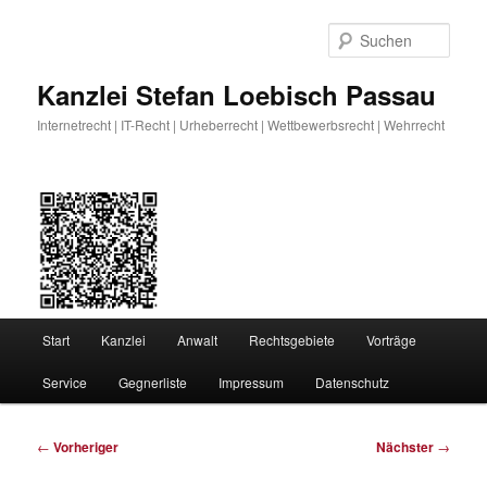
Zum
primären
Such
Inhalt
springen
Kanzlei Stefan Loebisch Passau
Internetrecht | IT-Recht | Urheberrecht | Wettbewerbsrecht | Wehrrecht
Hauptmenü
Start
Kanzlei
Anwalt
Rechtsgebiete
Vorträge
Service
Gegnerliste
Impressum
Datenschutz
Beitragsnavigation
←
Vorheriger
Nächster
→