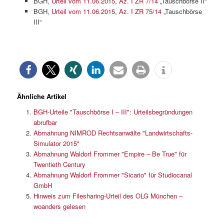
BGH,
Urteil vom 11.06.2015, Az. I ZR 7/14
„Tauschbörse II“
BGH,
Urteil vom 11.06.2015, Az. I ZR 75/14
„Tauschbörse
III“
Ähnliche Artikel
BGH-Urteile "Tauschbörse I – III": Urteilsbegründungen
abrufbar
Abmahnung NIMROD Rechtsanwälte "Landwirtschafts-
Simulator 2015"
Abmahnung Waldorf Frommer "Empire – Be True" für
Twentieth Century
Abmahnung Waldorf Frommer "Sicario" für Studiocanal
GmbH
Hinweis zum Filesharing-Urteil des OLG München –
woanders gelesen