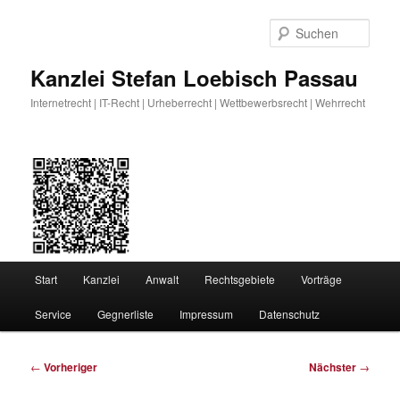
Zum
primären
Such
Inhalt
springen
Kanzlei Stefan Loebisch Passau
Internetrecht | IT-Recht | Urheberrecht | Wettbewerbsrecht | Wehrrecht
Hauptmenü
Start
Kanzlei
Anwalt
Rechtsgebiete
Vorträge
Service
Gegnerliste
Impressum
Datenschutz
Beitragsnavigation
←
Vorheriger
Nächster
→