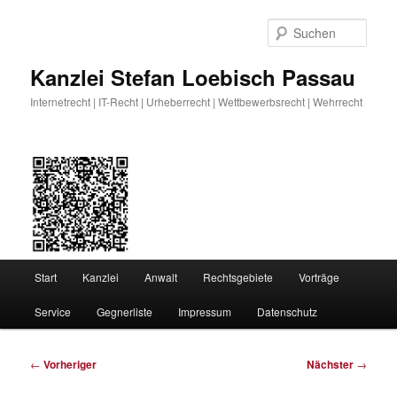
Zum
primären
Such
Inhalt
springen
Kanzlei Stefan Loebisch Passau
Internetrecht | IT-Recht | Urheberrecht | Wettbewerbsrecht | Wehrrecht
Hauptmenü
Start
Kanzlei
Anwalt
Rechtsgebiete
Vorträge
Service
Gegnerliste
Impressum
Datenschutz
Beitragsnavigation
←
Vorheriger
Nächster
→