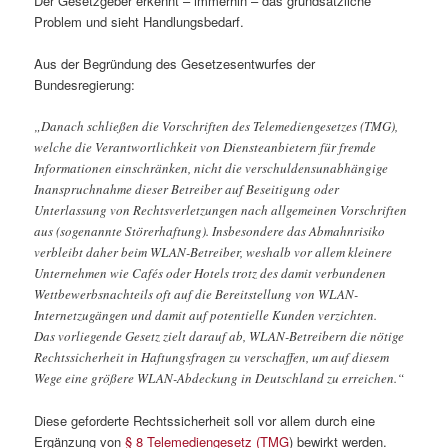
Der Gesetzgeber erkennt – immerhin – das grundsätzliche
Problem und sieht Handlungsbedarf.
Aus der Begründung des Gesetzesentwurfes der
Bundesregierung:
„Danach schließen die Vorschriften des Telemediengesetzes (TMG),
welche die Verantwortlichkeit von Diensteanbietern für fremde
Informationen einschränken, nicht die verschuldensunabhängige
Inanspruchnahme dieser Betreiber auf Beseitigung oder
Unterlassung von Rechtsverletzungen nach allgemeinen Vorschriften
aus (sogenannte Störerhaftung). Insbesondere das Abmahnrisiko
verbleibt daher beim WLAN-Betreiber, weshalb vor allem kleinere
Unternehmen wie Cafés oder Hotels trotz des damit verbundenen
Wettbewerbsnachteils oft auf die Bereitstellung von WLAN-
Internetzugängen und damit auf potentielle Kunden verzichten.
Das vorliegende Gesetz zielt darauf ab, WLAN-Betreibern die nötige
Rechtssicherheit in Haftungsfragen zu verschaffen, um auf diesem
Wege eine größere WLAN-Abdeckung in Deutschland zu erreichen.“
Diese geforderte Rechtssicherheit soll vor allem durch eine
Ergänzung von
§ 8 Telemediengesetz (TMG
) bewirkt werden.