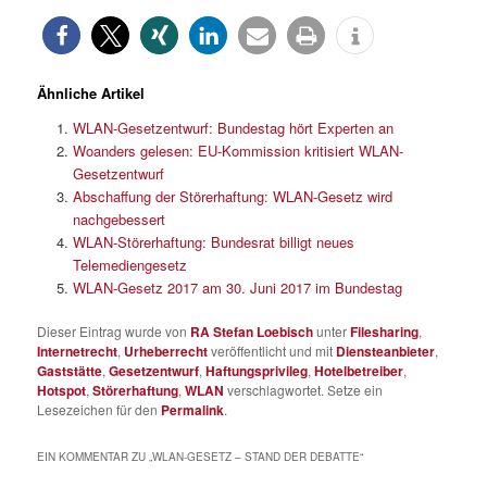
Ähnliche Artikel
WLAN-Gesetzentwurf: Bundestag hört Experten an
Woanders gelesen: EU-Kommission kritisiert WLAN-
Gesetzentwurf
Abschaffung der Störerhaftung: WLAN-Gesetz wird
nachgebessert
WLAN-Störerhaftung: Bundesrat billigt neues
Telemediengesetz
WLAN-Gesetz 2017 am 30. Juni 2017 im Bundestag
Dieser Eintrag wurde von
RA Stefan Loebisch
unter
Filesharing
,
Internetrecht
,
Urheberrecht
veröffentlicht und mit
Diensteanbieter
,
Gaststätte
,
Gesetzentwurf
,
Haftungsprivileg
,
Hotelbetreiber
,
Hotspot
,
Störerhaftung
,
WLAN
verschlagwortet. Setze ein
Lesezeichen für den
Permalink
.
EIN KOMMENTAR ZU „
WLAN-GESETZ – STAND DER DEBATTE
“