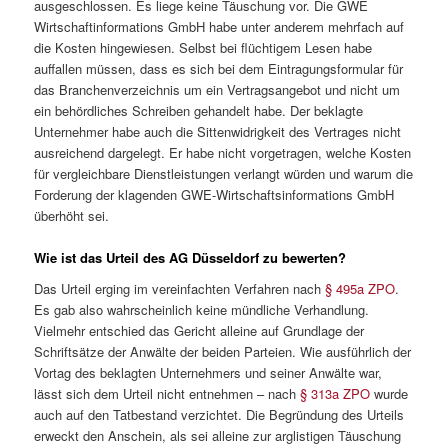
ausgeschlossen. Es liege keine Täuschung vor. Die GWE
Wirtschaftinformations GmbH habe unter anderem mehrfach auf
die Kosten hingewiesen. Selbst bei flüchtigem Lesen habe
auffallen müssen, dass es sich bei dem Eintragungsformular für
das Branchenverzeichnis um ein Vertragsangebot und nicht um
ein behördliches Schreiben gehandelt habe. Der beklagte
Unternehmer habe auch die Sittenwidrigkeit des Vertrages nicht
ausreichend dargelegt. Er habe nicht vorgetragen, welche Kosten
für vergleichbare Dienstleistungen verlangt würden und warum die
Forderung der klagenden GWE-Wirtschaftsinformations GmbH
überhöht sei.
Wie ist das Urteil des AG Düsseldorf zu bewerten?
Das Urteil erging im vereinfachten Verfahren nach
§ 495a ZPO
.
Es gab also wahrscheinlich keine mündliche Verhandlung.
Vielmehr entschied das Gericht alleine auf Grundlage der
Schriftsätze der Anwälte der beiden Parteien. Wie ausführlich der
Vortag des beklagten Unternehmers und seiner Anwälte war,
lässt sich dem Urteil nicht entnehmen – nach
§ 313a ZPO
wurde
auch auf den Tatbestand verzichtet. Die Begründung des Urteils
erweckt den Anschein, als sei alleine zur arglistigen Täuschung