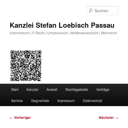
Zum
primären
Such
Inhalt
springen
Kanzlei Stefan Loebisch Passau
Internetrecht | IT-Recht | Urheberrecht | Wettbewerbsrecht | Wehrrecht
Hauptmenü
Start
Kanzlei
Anwalt
Rechtsgebiete
Vorträge
Service
Gegnerliste
Impressum
Datenschutz
Beitragsnavigation
←
Vorheriger
Nächster
→