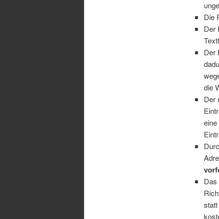
unge
Die 
Der 
Text
Der 
dadu
wege
die 
Der 
Eint
ein
Eint
Durc
Adre
vorf
Das 
Rich
stat
kost