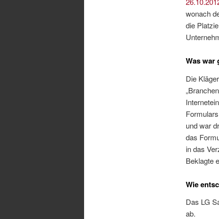
26.10.201
wonach der
die Platzi
Unternehm
Was war 
Die Kläger
„Branchen
Internetei
Formulars
und war dr
das Formul
in das Ver
Beklagte e
Wie ents
Das LG Saa
ab.