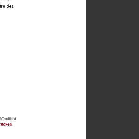
üre
des
ffentlicht
rücken
,