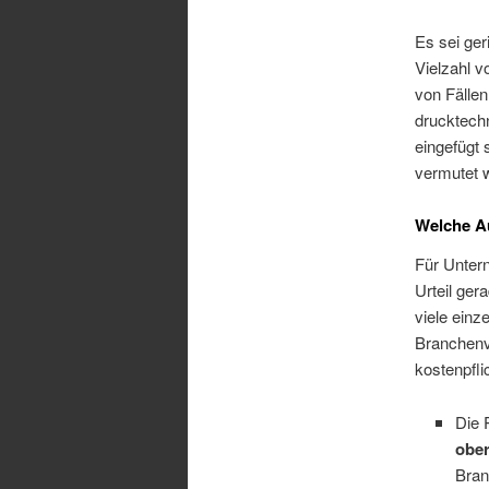
Es sei ger
Vielzahl v
von Fällen
drucktechn
eingefügt 
vermutet w
Welche Au
Für Untern
Urteil ger
viele einz
Branchenv
kostenpfli
Die 
obe
Bran