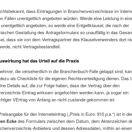
ichtsbekannt, dass Eintragungen in Branchenverzeichnisse im Interne
on Fällen unentgeltlich angeboten würden. Werde eine Leistung in eine
 unentgeltlich angeboten, so werde eine Entgeltklausel, die nach der
ischen Gestaltung des Antragsformulars so unauffällig in das Gesam
sei, dass sie von dem Vertragspartner des Klauselverwenders dort ni
erde, nicht Vertragsbestandteil.
swirkung hat das Urteil auf die Praxis
ehmer, die versehentlich in die Branchenbuch-Falle getappt sind, ka
adezu als Checkliste für die eigenen Rechtsverteidigung dienen. Das Urt
elne Details auf, die zur Folge haben, dass der Vertrag über den
erzeichnis-Eintrag wirksam angefochten werden kann, ja sogar ein
chtiger VErtrag von Anfang an nicht zustande gekommen ist:
Preisangabe für den Interneteintrag („Preis in Euro: 910 p.a.“) ist in d
ren Ecke
des Formulars zwischen dem Datum, dem Aktenzeichen d
chenverzeichnis-Anbieters und dessen Adressdaten, mithin an einem