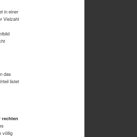
t in einer
r Vielzahl
tbild
cht
nn das
eil listet
er
rechten
es
 völlig