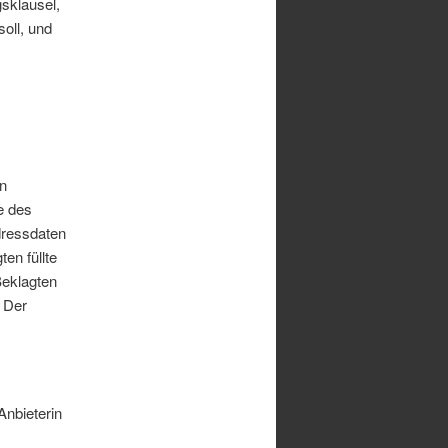
gsklausel,
oll, und
n
e des
dressdaten
ten füllte
Beklagten
. Der
Anbieterin