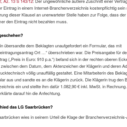
2, Az. 13 S 143/12
: Der ungewöhnliche äußere Zuschnitt einer Vertra
 Eintrag in einem Internet-Branchenverzeichnis kostenpflichtig sein s
erung dieser Klausel an unerwarteter Stelle haben zur Folge, dass der
er den Eintrag nicht bezahlen muss.
geschehen?
in übersandte dem Beklagten unaufgefordert ein Formular, das mit
eintragungsantrag Ort …“ überschrieben war. Die Preisangabe für de
ntrag („Preis in Euro: 910 p.a.“) befand sich in der rechten oberen Eck
 zwischen dem Datum, dem Aktenzeichen der Klägerin und deren A
ucktechnisch völlig unauffällig gestaltet. Eine Mitarbeiterin des Beklag
ar aus und sandte es an die Klägerin zurück. Die Klägerin trug den 
zeichnis ein und stellte ihm dafür 1.082,90 € inkl. MwSt. in Rechnung
rklärte darauf hin die Anfechtung.
chied das LG Saarbrücken?
rbrücken wies in seinem Urteil die Klage der Branchenverzeichnis-