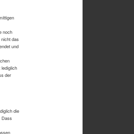
mittigen
e noch
 nicht das
endet und
ichen
lediglich
ss der
iglich die
. Dass
lossen