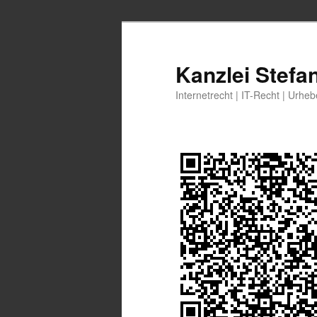
Zum
primären
Inhalt
Kanzlei Stefa
springen
Internetrecht | IT-Recht | Urhe