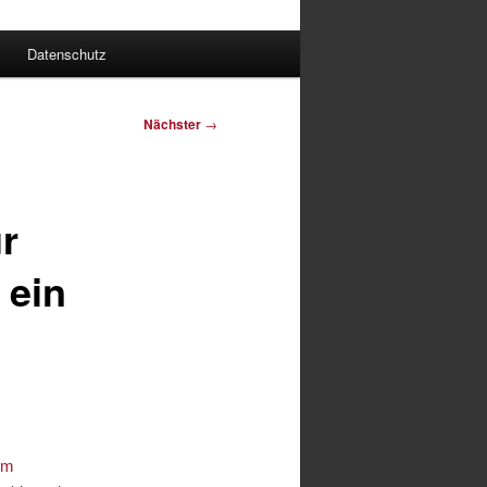
Datenschutz
Nächster
→
r
 ein
om