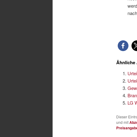
werd
nach
Ähnliche 
Urte
Urte
Gewe
Bran
LG W
Dieser Eint
und mit
Abz
Preisangab