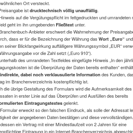
wöhnlichen Ort versteckt.
Preisangabe ist
drucktechnisch völlig unauffällig
.
Hinweis auf die Vergütungspflicht im fettgedruckten und umrandeten 
feld geht im ihn umgebenden
Fließtext
unter.
Branchenbuch-Anbieter erschwert die Wahrnehmung der Preisangab
rch, dass er für die Bezeichnung der Währung das
Wort „Euro“
und
n seiner Blickfangwirkung auffälligere Währungssymbol „EUR“ verw
Währungsangabe vor die Zahl setzt („Euro 910“).
unterhalb des umrandeten Textfeldes eingefügte Hinweis „In den jährl
ragungskosten ist die Überprüfung der Daten bereits enthalten“ enthält 
e
indirekte, dabei noch verklausulierte Information
des Kunden, da
rag im Branchenverzeichnis kostenpflichtig ist.
h die übrige Gestaltung des Formulars wird die Aufmerksamkeit des
ssaten in erster Linie auf das Überprüfen und Ausfüllen des bereits
ormulierten Eintragungstextes
gelenkt.
Formular erweckt so den falschen Eindruck, als solle der Adressat led
tigkeit der angegebenen Daten bestätigen und diese vervollständigen
t dessen ein Vertrag mit einer Mindestlaufzeit von 2 Jahren für eine
enpflichtige Eintragung in ein Internet-Branchenverzeichnis abgesch