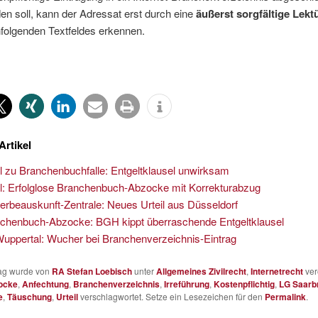
en soll, kann der Adressat erst durch eine
äußerst sorgfältige Lekt
folgenden Textfeldes erkennen.
Artikel
il zu Branchenbuchfalle: Entgeltklausel unwirksam
il: Erfolglose Branchenbuch-Abzocke mit Korrekturabzug
rbeauskunft-Zentrale: Neues Urteil aus Düsseldorf
chenbuch-Abzocke: BGH kippt überraschende Entgeltklausel
uppertal: Wucher bei Branchenverzeichnis-Eintrag
rag wurde von
RA Stefan Loebisch
unter
Allgemeines Zivilrecht
,
Internetrecht
verö
ocke
,
Anfechtung
,
Branchenverzeichnis
,
Irreführung
,
Kostenpflichtig
,
LG Saarb
e
,
Täuschung
,
Urteil
verschlagwortet. Setze ein Lesezeichen für den
Permalink
.