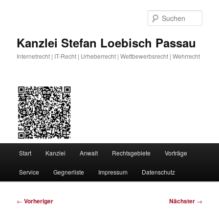
Zum
primären
Such
Inhalt
springen
Kanzlei Stefan Loebisch Passau
Internetrecht | IT-Recht | Urheberrecht | Wettbewerbsrecht | Wehrrecht
Hauptmenü
Start
Kanzlei
Anwalt
Rechtsgebiete
Vorträge
Service
Gegnerliste
Impressum
Datenschutz
Beitragsnavigation
←
Vorheriger
Nächster
→