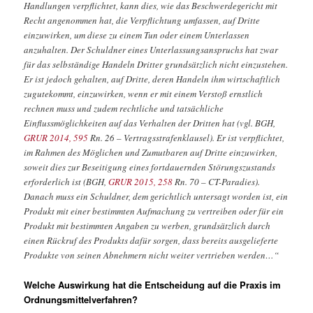
Handlungen verpflichtet, kann dies, wie das Beschwerdegericht mit
Recht angenommen hat, die Verpflichtung umfassen, auf Dritte
einzuwirken, um diese zu einem Tun oder einem Unterlassen
anzuhalten. Der Schuldner eines Unterlassungsanspruchs hat zwar
für das selbständige Handeln Dritter grundsätzlich nicht einzustehen.
Er ist jedoch gehalten, auf Dritte, deren Handeln ihm wirtschaftlich
zugutekommt, einzuwirken, wenn er mit einem Verstoß ernstlich
rechnen muss und zudem rechtliche und tatsächliche
Einflussmöglichkeiten auf das Verhalten der Dritten hat (vgl. BGH,
GRUR 2014, 595
Rn. 26 – Vertragsstrafenklausel). Er ist verpflichtet,
im Rahmen des Möglichen und Zumutbaren auf Dritte einzuwirken,
soweit dies zur Beseitigung eines fortdauernden Störungszustands
erforderlich ist (BGH,
GRUR 2015, 258
Rn. 70 – CT-Paradies).
Danach muss ein Schuldner, dem gerichtlich untersagt worden ist, ein
Produkt mit einer bestimmten Aufmachung zu vertreiben oder für ein
Produkt mit bestimmten Angaben zu werben, grundsätzlich durch
einen Rückruf des Produkts dafür sorgen, dass bereits ausgelieferte
Produkte von seinen Abnehmern nicht weiter vertrieben werden…“
Welche Auswirkung hat die Entscheidung auf die Praxis im
Ordnungsmittelverfahren?