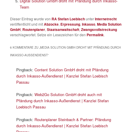
Digital Solution GmbH droht mit Pfändung durch Inkasso-
Team
Dieser Eintrag wurde von
RA Stefan Loebisch
unter
Internetrecht
veröffentlicht und mit
Abzocke
,
Erpressung
,
Inkasso
,
Media Solution
GmbH
,
Routenplaner
,
Staatsanwaltschaft
,
Zwangsvollstreckung
verschlagwortet. Setze ein Lesezeichen für den
Permalink
.
6 KOMMENTARE ZU „
MEDIA SOLUTION GMBH DROHT MIT PFÄNDUNG DURCH
INKASSO-AUSSENDIENST
“
Pingback:
Content Solution GmbH droht mit Pfändung
durch Inkasso-Außendienst | Kanzlei Stefan Loebisch
Passau
Pingback:
Web2Go Solution GmbH droht auch mit
Pfändung durch Inkasso-Außendienst | Kanzlei Stefan
Loebisch Passau
Pingback:
Routenplaner Steinbach & Partner: Pfändung
durch Inkasso-Außendienst | Kanzlei Stefan Loebisch
Passau