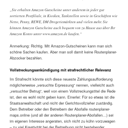
„Sie erhalten Amazon Gutscheine unter anderem in jeder gut
sortierten Postfiliale, in Kiosken, Tankstellen sowie in Geschäften wie
Netto, Penny, REWE, DM Drogeriemärkten und vielen mehr. Sie
können Amazon Gutscheine auch bequem von zu Hause aus über Ihr
Amazon Konto unter www.amazon.de kaufen.“
Anmerkung: Richtig. Mit Amazon-Gutscheinen kann man sich
schöne Sachen kaufen. Aber man soll damit keine Routenplaner-
Abzocker bezahlen.
Vollstreckungsankündigung mit strafrechtlicher Relevanz
Im Strafrecht könnte sich diese neueste Zahlungsaufforderung
möglicherweise „versuchte Erpressung“ nennen, vielleicht auch
„versuchter Betrug“, weil von einem Vollstreckungstitel die Rede
ist, den es wohl nicht geben kann. Einerlei: Für so etwas ist die
Staatsanwaltschaft und nicht der Gerichtsvollzieher zuständig.
Dem Betreiber oder den Betreibern der Abofalle routenplaner-
maps.online (und all der anderen Routenplaner-Abofallen…) sei
im eigenen Interesse angeraten, sich nicht zu kühn vorzuwagen
– zu viel Kreativität bei der Beitreibung nicht bestehender