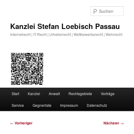
Zum
primären
Such
Inhalt
springen
Kanzlei Stefan Loebisch Passau
Internetrecht | IT-Recht | Urheberrecht | Wettbewerbsrecht | Wehrrecht
Hauptmenü
Start
Kanzlei
Anwalt
Rechtsgebiete
Vorträge
Service
Gegnerliste
Impressum
Datenschutz
Beitragsnavigation
←
Vorheriger
Nächster
→