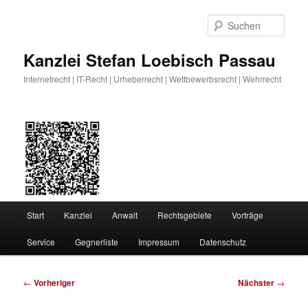
Zum
primären
Such
Inhalt
springen
Kanzlei Stefan Loebisch Passau
Internetrecht | IT-Recht | Urheberrecht | Wettbewerbsrecht | Wehrrecht
Hauptmenü
Start
Kanzlei
Anwalt
Rechtsgebiete
Vorträge
Service
Gegnerliste
Impressum
Datenschutz
Beitragsnavigation
←
Vorheriger
Nächster
→