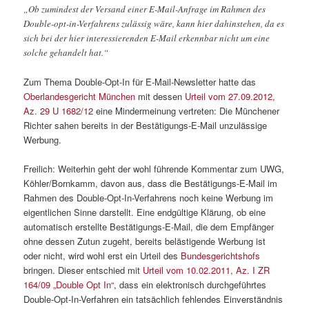
„Ob zumindest der Versand einer E-Mail-Anfrage im Rahmen des
Double-opt-in-Verfahrens zulässig wäre, kann hier dahinstehen, da es
sich bei der hier interessierenden E-Mail erkennbar nicht um eine
solche gehandelt hat.“
Zum Thema Double-Opt-In für E-Mail-Newsletter hatte das
Oberlandesgericht München
mit dessen
Urteil vom 27.09.2012,
Az. 29 U 1682/12
eine Mindermeinung vertreten: Die Münchener
Richter sahen bereits in der Bestätigungs-E-Mail unzulässige
Werbung.
Freilich: Weiterhin geht der wohl führende Kommentar zum UWG,
Köhler/Bornkamm, davon aus, dass die Bestätigungs-E-Mail im
Rahmen des Double-Opt-In-Verfahrens noch keine Werbung im
eigentlichen Sinne darstellt. Eine endgültige Klärung, ob eine
automatisch erstellte Bestätigungs-E-Mail, die dem Empfänger
ohne dessen Zutun zugeht, bereits belästigende Werbung ist
oder nicht, wird wohl erst ein Urteil des
Bundesgerichtshofs
bringen. Dieser entschied mit
Urteil vom 10.02.2011, Az. I ZR
164/09 „Double Opt In“
, dass ein elektronisch durchgeführtes
Double-Opt-In-Verfahren ein tatsächlich fehlendes Einverständnis