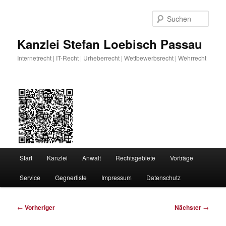
Zum
primären
Such
Inhalt
springen
Kanzlei Stefan Loebisch Passau
Internetrecht | IT-Recht | Urheberrecht | Wettbewerbsrecht | Wehrrecht
Hauptmenü
Start
Kanzlei
Anwalt
Rechtsgebiete
Vorträge
Service
Gegnerliste
Impressum
Datenschutz
Beitragsnavigation
←
Vorheriger
Nächster
→