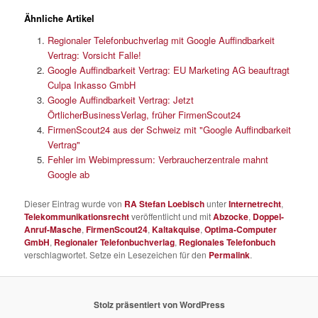
Ähnliche Artikel
Regionaler Telefonbuchverlag mit Google Auffindbarkeit
Vertrag: Vorsicht Falle!
Google Auffindbarkeit Vertrag: EU Marketing AG beauftragt
Culpa Inkasso GmbH
Google Auffindbarkeit Vertrag: Jetzt
ÖrtlicherBusinessVerlag, früher FirmenScout24
FirmenScout24 aus der Schweiz mit "Google Auffindbarkeit
Vertrag"
Fehler im Webimpressum: Verbraucherzentrale mahnt
Google ab
Dieser Eintrag wurde von
RA Stefan Loebisch
unter
Internetrecht
,
Telekommunikationsrecht
veröffentlicht und mit
Abzocke
,
Doppel-
Anruf-Masche
,
FirmenScout24
,
Kaltakquise
,
Optima-Computer
GmbH
,
Regionaler Telefonbuchverlag
,
Regionales Telefonbuch
verschlagwortet. Setze ein Lesezeichen für den
Permalink
.
Stolz präsentiert von WordPress