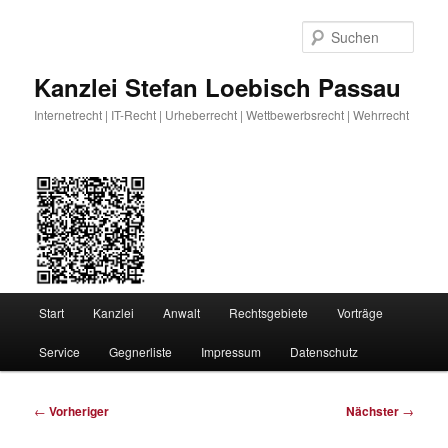
Zum
primären
Such
Inhalt
springen
Kanzlei Stefan Loebisch Passau
Internetrecht | IT-Recht | Urheberrecht | Wettbewerbsrecht | Wehrrecht
Hauptmenü
Start
Kanzlei
Anwalt
Rechtsgebiete
Vorträge
Service
Gegnerliste
Impressum
Datenschutz
Beitragsnavigation
←
Vorheriger
Nächster
→