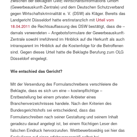
zwischen der beklagten GWE-Wirtschaftsinformations GmbH
(Gewerbeauskunft-Zentrale) und dem Deutschen Schutzverband
gegen Wirtschaftskriminalität e. V. (DSW) als Kläger. Bereits das
Landgericht Düsseldorf hatte erstinstanzlich mit
Urteil vom
18.04.2011
die Rechtsauffassung des DSW bestätigt, dass die –
damals verwendeten – Angebotsformulare der Gewerbeauskunft-
Zentrale sowohl irreführend im Hinblick auf die Herkunft als auch
intransparent im Hinblick auf die Kostenfolge für die Betroffenen
sind. Gegen dieses Urteil hatte die Beklagte Berufung zum OLG
Düsseldorf eingelegt.
Wie entschied das Gericht?
Mit der Versendung des Formularschreibens verschleiere die
Beklagte, dass es sich um eine – kostenpflichtige –
Erstbestellung bei einem privaten Anbieter eines
Branchenverzeichnisses handele.
Nach den Kriterien des
Bundesgerichtshofs sei entscheidend, dass das
Formularschreiben nach seiner Gestaltung und seinem Inhalt
geradezu darauf angelegt ist, bei einem flüchtigen Leser den
falschen Eindruck hervorzurufen.
Wettbewerbswidrig sei hier das