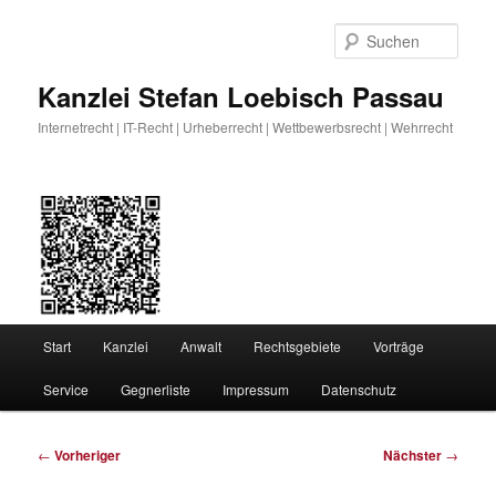
Zum
primären
Such
Inhalt
springen
Kanzlei Stefan Loebisch Passau
Internetrecht | IT-Recht | Urheberrecht | Wettbewerbsrecht | Wehrrecht
Hauptmenü
Start
Kanzlei
Anwalt
Rechtsgebiete
Vorträge
Service
Gegnerliste
Impressum
Datenschutz
Beitragsnavigation
←
Vorheriger
Nächster
→