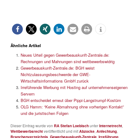
Ähnliche Artikel
Neues Urteil gegen Gewerbeauskunft-Zentrale.de:
Rechnungen und Mahnungen sind wettbewerbswidrig
Gewerbeauskunft-Zentrale.de: BGH weist
Nichtzulassungsbeschwerde der GWE-
Wirtschaftsinformations GmbH zurück
Irreführende Werbung mit Hosting auf unternehmenseigenen
Servern
BGH entscheidet erneut über Pippi-Langstrumpf-Kostüm
OLG Hamm: “Keine Abmahnung ohne vorherigen Kontakt”
und die juristischen Folgen
Dieser Eintrag wurde von
RA Stefan Loebisch
unter
Internetrecht
,
Wettbewerbsrecht
veröffentlicht und mit
Abzocke
,
Anfechtung
,
Branchenverzeichnis
,
Gewerbeauskunft-Zentrale
,
Irreführung
,