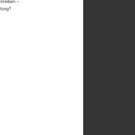
chreiben –
ttung?