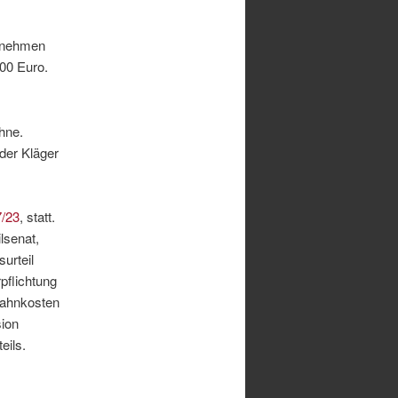
ernehmen
00 Euro.
chne.
der Kläger
7/23
, statt.
ilsenat,
urteil
pflichtung
mahnkosten
sion
eils.