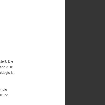
ellt: Die
Jahr 2016
klagte ist
r die
l und