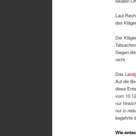
lokalen Öff
Laut Rech
des Kläge
Der Kläger
Tatsachend
Gegen die
nicht.
Das
Landg
Auf die B
diese Ent
vom 10.12.
nur hinsi
nur in red
begehrte d
Wie ents