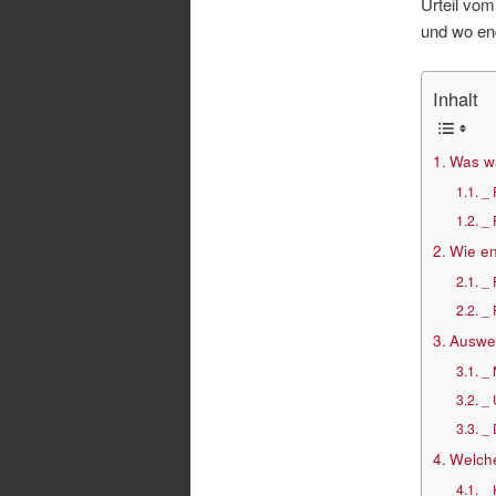
Urteil vom
und wo end
Inhalt
Was w
_ 
_ 
Wie e
_ 
_ 
Auswer
_ 
_ 
_ 
Welche
_ 