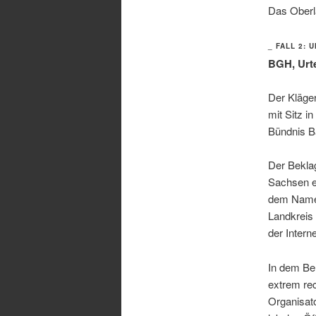
Das Oberla
_ FALL 2:
BGH, Urte
Der Kläger
mit Sitz i
Bündnis Ba
Der Beklag
Sachsen e.
dem Namen 
Landkreis 
der Intern
In dem Ber
extrem rec
Organisato