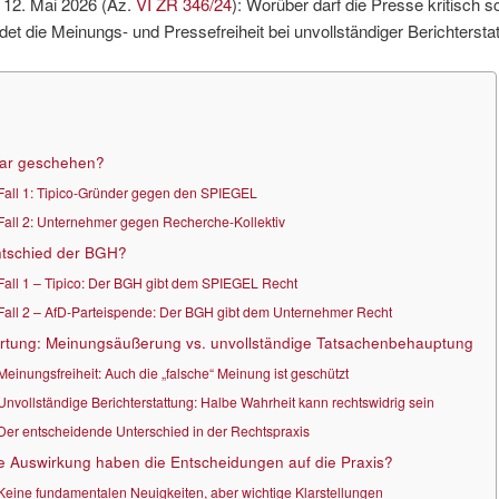
 12. Mai 2026 (Az.
VI ZR 346/24
): Worüber darf die Presse kritisch s
et die Meinungs- und Pressefreiheit bei unvollständiger Berichtersta
ar geschehen?
Fall 1: Tipico-Gründer gegen den SPIEGEL
Fall 2: Unternehmer gegen Recherche-Kollektiv
ntschied der BGH?
Fall 1 – Tipico: Der BGH gibt dem SPIEGEL Recht
Fall 2 – AfD-Parteispende: Der BGH gibt dem Unternehmer Recht
tung: Meinungsäußerung vs. unvollständige Tatsachenbehauptung
Meinungsfreiheit: Auch die „falsche“ Meinung ist geschützt
Unvollständige Berichterstattung: Halbe Wahrheit kann rechtswidrig sein
Der entscheidende Unterschied in der Rechtspraxis
 Auswirkung haben die Entscheidungen auf die Praxis?
Keine fundamentalen Neuigkeiten, aber wichtige Klarstellungen