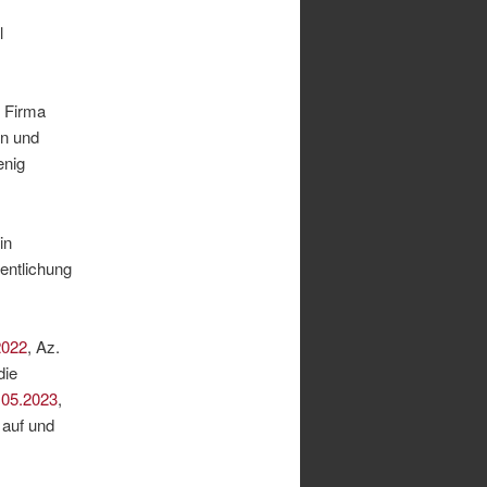
l
e Firma
en und
enig
in
entlichung
2022
, Az.
die
.05.2023
,
 auf und