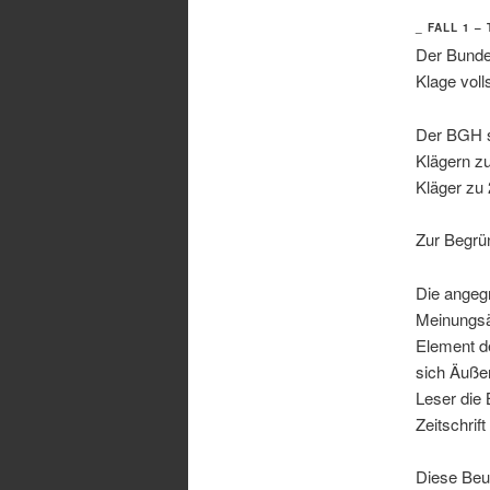
_ FALL 1 –
Der Bunde
Klage voll
Der BGH st
Klägern zu
Kläger zu 
Zur Begrü
Die angeg
Meinungsäu
Element de
sich Äuße
Leser die
Zeitschrif
Diese Beur