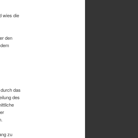
 wies die
er den
h dem
 durch das
eilung des
ttliche
er
n.
lang zu