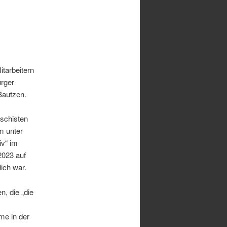
tarbeitern
ürger
Bautzen.
aschisten
em unter
iv“ im
2023 auf
lich war.
, die „die
me in der