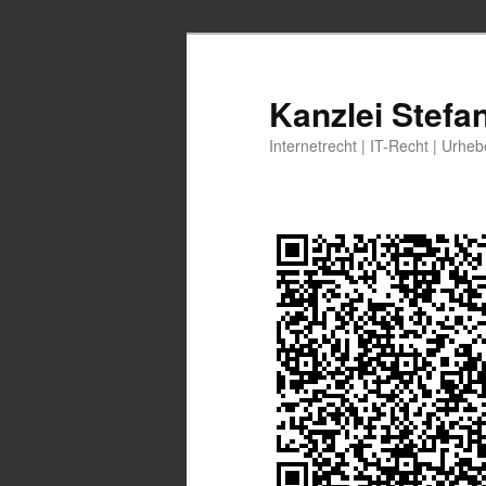
Zum
primären
Inhalt
Kanzlei Stefa
springen
Internetrecht | IT-Recht | Urhe