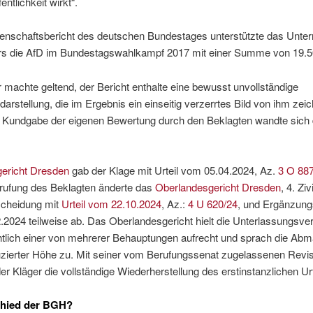
entlichkeit wirkt“.
enschaftsbericht des deutschen Bundestages unterstützte das Unt
rs die AfD im Bundestagswahlkampf 2017 mit einer Summe von 19.5
 machte geltend, der Bericht enthalte eine bewusst unvollständige
arstellung, die im Ergebnis ein einseitig verzerrtes Bild von ihm zei
 Kundgabe der eigenen Bewertung durch den Beklagten wandte sich 
ericht Dresden
gab der Klage mit Urteil vom 05.04.2024, Az.
3 O 88
erufung des Beklagten änderte das
Oberlandesgericht Dresden
, 4. Ziv
scheidung mit
Urteil vom 22.10.2024
, Az.:
4 U 620/24
, und Ergänzungs
2024 teilweise ab. Das Oberlandesgericht hielt die Unterlassungsver
chtlich einer von mehrerer Behauptungen aufrecht und sprach die Ab
uzierter Höhe zu. Mit seiner vom Berufungssenat zugelassenen Revi
er Kläger die vollständige Wiederherstellung des erstinstanzlichen Urt
chied der BGH?