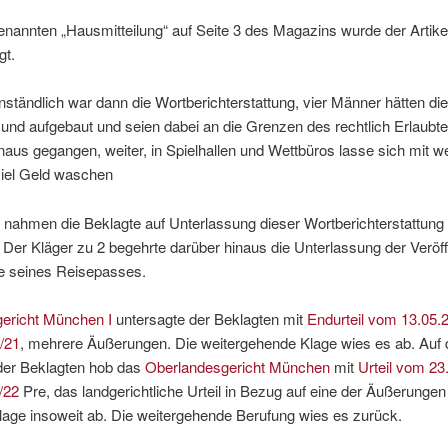
enannten „Hausmitteilung“ auf Seite 3 des Magazins wurde der Artike
gt.
nständlich war dann die Wortberichterstattung, vier Männer hätten di
und aufgebaut und seien dabei an die Grenzen des rechtlich Erlaubt
naus gegangen, weiter, in Spielhallen und Wettbüros lasse sich mit w
iel Geld waschen
 nahmen die Beklagte auf Unterlassung dieser Wortberichterstattung 
Der Kläger zu 2 begehrte darüber hinaus die Unterlassung der Veröff
ie seines Reisepasses.
ericht München I
untersagte der Beklagten mit
Endurteil vom 13.05.
/21
, mehrere Äußerungen. Die weitergehende Klage wies es ab. Auf 
der Beklagten hob das
Oberlandesgericht München
mit
Urteil vom 23
/22
Pre, das landgerichtliche Urteil in Bezug auf eine der Äußerungen
lage insoweit ab. Die weitergehende Berufung wies es zurück.