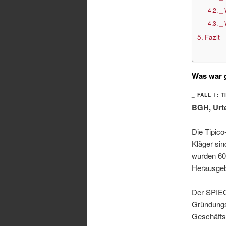
_ 
_ 
Fazit
Was war 
_ FALL 1:
BGH, Urte
Die Tipic
Kläger sin
wurden 60 
Herausge
Der SPIEGE
Gründungs
Geschäftsp