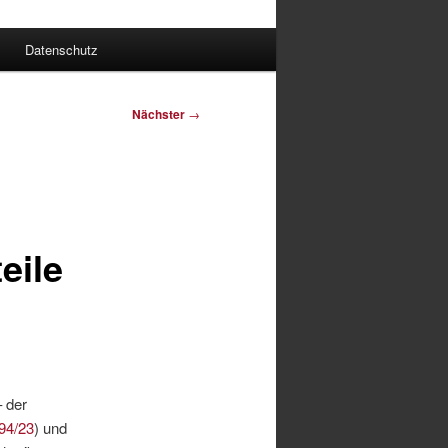
Datenschutz
Nächster
→
eile
– der
94/23
) und