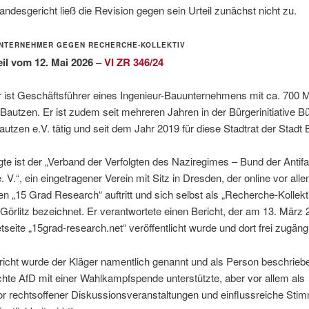
ndesgericht ließ die Revision gegen sein Urteil zunächst nicht zu.
 UNTERNEHMER GEGEN RECHERCHE-KOLLEKTIV
il vom 12. Mai 2026 –
VI ZR 346/24
 ist Geschäftsführer eines Ingenieur-Bauunternehmens mit ca. 700 Mi
n Bautzen. Er ist zudem seit mehreren Jahren in der Bürgerinitiative B
utzen e.V. tätig und seit dem Jahr 2019 für diese Stadtrat der Stadt 
te ist der „Verband der Verfolgten des Naziregimes – Bund der Antif
 V.“, ein eingetragener Verein mit Sitz in Dresden, der online vor all
„15 Grad Research“ auftritt und sich selbst als „Recherche-Kollekt
Görlitz bezeichnet. Er verantwortete einen Bericht, der am 13. März 
etseite „15grad-research.net“ veröffentlicht wurde und dort frei zugäng
icht wurde der Kläger namentlich genannt und als Person beschrieben
hte AfD mit einer Wahlkampfspende unterstützte, aber vor allem als
r rechtsoffener Diskussionsveranstaltungen und einflussreiche Stim