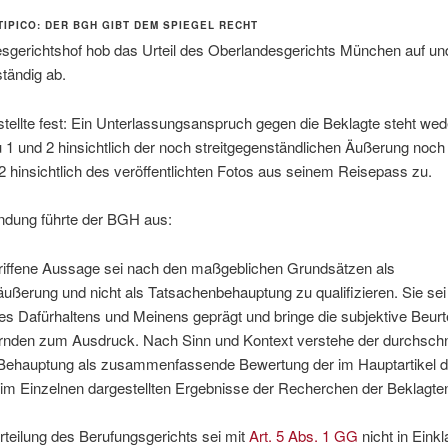
 TIPICO: DER BGH GIBT DEM SPIEGEL RECHT
sgerichtshof hob das Urteil des Oberlandesgerichts München auf und
ständig ab.
ellte fest: Ein Unterlassungsanspruch gegen die Beklagte steht wed
 1 und 2 hinsichtlich der noch streitgegenständlichen Äußerung noc
2 hinsichtlich des veröffentlichten Fotos aus seinem Reisepass zu.
ndung führte der BGH aus:
riffene Aussage sei nach den maßgeblichen Grundsätzen als
ßerung und nicht als Tatsachenbehauptung zu qualifizieren. Sie sei
s Dafürhaltens und Meinens geprägt und bringe die subjektive Beurt
rnden zum Ausdruck. Nach Sinn und Kontext verstehe der durchschni
 Behauptung als zusammenfassende Bewertung der im Hauptartikel d
t im Einzelnen dargestellten Ergebnisse der Recherchen der Beklagte
teilung des Berufungsgerichts sei mit
Art. 5 Abs. 1 GG
nicht in Eink