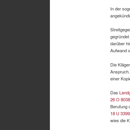
In der sog
angekündi
Streitgege
gegründet 
darüber hi
Aufwand v
Die Kläger
Anspruch. 
einer Kop
Das
Landg
26 O 8038
Berufung 
18 U 3399
wies die K