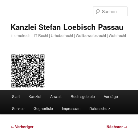
Zum
primären
Such
Inhalt
springen
Kanzlei Stefan Loebisch Passau
Internetrecht | IT-Recht | Urheberrecht | Wettbewerbsrecht | Wehrrecht
Hauptmenü
Start
Kanzlei
Anwalt
Rechtsgebiete
Vorträge
Service
Gegnerliste
Impressum
Datenschutz
Beitragsnavigation
←
Vorheriger
Nächster
→